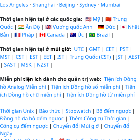
Los Angeles
·
Shanghai
·
Beijing
·
Sydney
·
Mumbai
Thời gian hiện tại ở các quốc gia:
🇺🇸 Mỹ
|
🇨🇳 Trung
Quốc
|
🇮🇳 Ấn Độ
|
🇬🇧 Vương quốc Anh
|
🇩🇪 Đức
|
🇯🇵 Nhật
Bản
|
🇫🇷 Pháp
|
🇨🇦 Canada
|
🇦🇺 Úc
|
🇧🇷 Brazil
|
Thời gian hiện tại ở
múi giờ
:
UTC
|
GMT
|
CET
|
PST
|
MST
|
CST
|
EST
|
EET
|
IST
|
Trung Quốc (CST)
|
JST
|
AEST
|
SAST
|
MSK
|
NZST
|
Miễn phí
tiện ích
dành cho quản trị web:
Tiện ích Đồng
hồ Analog Miễn phí
|
Tiện ích Đồng hồ số miễn phí
|
Tiện
ích Đồng hồ chữ miễn phí
|
Tiện ích Đồng hồ từ miễn phí
Thời gian Unix
|
Báo thức
|
Stopwatch
|
Bộ đếm ngược
|
Đồng hồ đa bộ đếm ngược
|
Thêm Công cụ Thời gian
|
Công cụ đếm ngược
|
Chuyển đổi Múi giờ
|
Chuyển đổi
Ngày