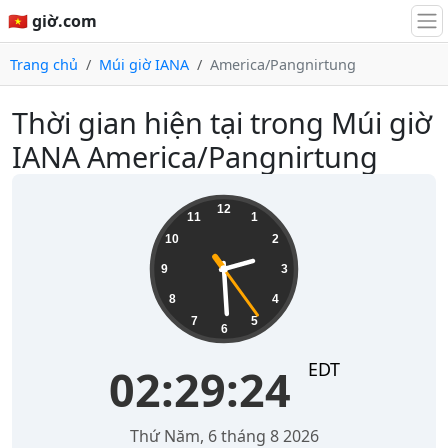
🇻🇳 giờ.com
Trang chủ
Múi giờ IANA
America/Pangnirtung
Thời gian hiện tại trong Múi giờ
IANA America/Pangnirtung
02:29:24
12
11
1
10
2
9
3
8
4
7
5
6
EDT
02:29:24
Thứ Năm, 6 tháng 8 2026