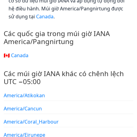
cơ sở dữ liệu múi giờ IANA và áp dụng tự động bởi
hệ điều hành. Múi giờ America/Pangnirtung được
sử dụng tại
Canada
.
Các quốc gia trong múi giờ IANA
America/Pangnirtung
🇨🇦 Canada
Các múi giờ IANA khác có chênh lệch
UTC −05:00
America/Atikokan
America/Cancun
America/Coral_Harbour
America/Eirunepe