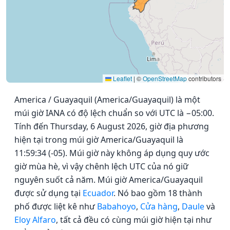
Leaflet
|
©
OpenStreetMap
contributors
America / Guayaquil (America/Guayaquil) là một
múi giờ IANA có độ lệch chuẩn so với UTC là −05:00.
Tính đến Thursday, 6 August 2026, giờ địa phương
hiện tại trong múi giờ America/Guayaquil là
11:59:34 (-05). Múi giờ này không áp dụng quy ước
giờ mùa hè, vì vậy chênh lệch UTC của nó giữ
nguyên suốt cả năm. Múi giờ America/Guayaquil
được sử dụng tại
Ecuador
. Nó bao gồm 18 thành
phố được liệt kê như
Babahoyo
,
Cửa hàng
,
Daule
và
Eloy Alfaro
, tất cả đều có cùng múi giờ hiện tại như