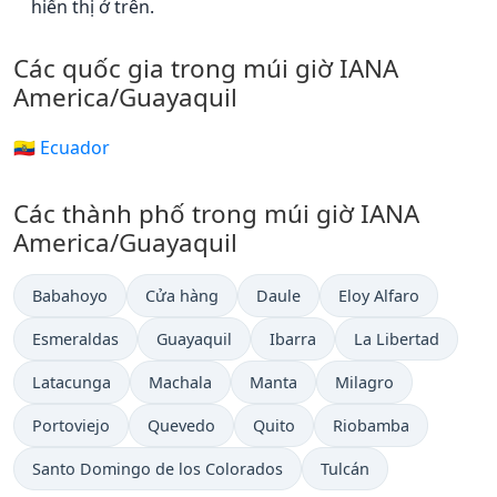
hiển thị ở trên.
Các quốc gia trong múi giờ IANA
America/Guayaquil
🇪🇨 Ecuador
Các thành phố trong múi giờ IANA
America/Guayaquil
Babahoyo
Cửa hàng
Daule
Eloy Alfaro
Esmeraldas
Guayaquil
Ibarra
La Libertad
Latacunga
Machala
Manta
Milagro
Portoviejo
Quevedo
Quito
Riobamba
Santo Domingo de los Colorados
Tulcán