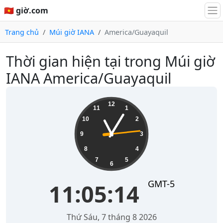
🇻🇳 giờ.com
Trang chủ
Múi giờ IANA
America/Guayaquil
Thời gian hiện tại trong Múi giờ
IANA America/Guayaquil
11:05:14
12
11
1
10
2
9
3
8
4
7
5
6
GMT-5
11:05:14
Thứ Sáu, 7 tháng 8 2026