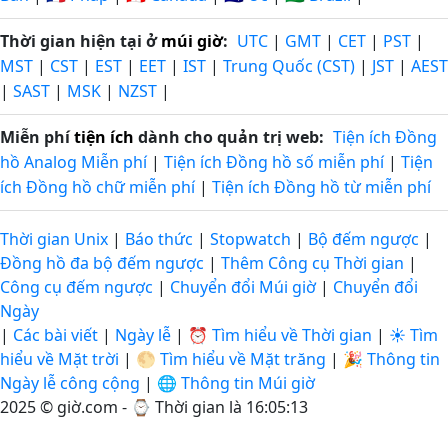
Thời gian hiện tại ở
múi giờ
:
UTC
|
GMT
|
CET
|
PST
|
MST
|
CST
|
EST
|
EET
|
IST
|
Trung Quốc (CST)
|
JST
|
AEST
|
SAST
|
MSK
|
NZST
|
Miễn phí
tiện ích
dành cho quản trị web:
Tiện ích Đồng
hồ Analog Miễn phí
|
Tiện ích Đồng hồ số miễn phí
|
Tiện
ích Đồng hồ chữ miễn phí
|
Tiện ích Đồng hồ từ miễn phí
Thời gian Unix
|
Báo thức
|
Stopwatch
|
Bộ đếm ngược
|
Đồng hồ đa bộ đếm ngược
|
Thêm Công cụ Thời gian
|
Công cụ đếm ngược
|
Chuyển đổi Múi giờ
|
Chuyển đổi
Ngày
|
Các bài viết
|
Ngày lễ
|
⏰ Tìm hiểu về Thời gian
|
☀️ Tìm
hiểu về Mặt trời
|
🌕 Tìm hiểu về Mặt trăng
|
🎉 Thông tin
Ngày lễ công cộng
|
🌐 Thông tin Múi giờ
2025 © giờ.com - ⌚
Thời gian là 16:05:14