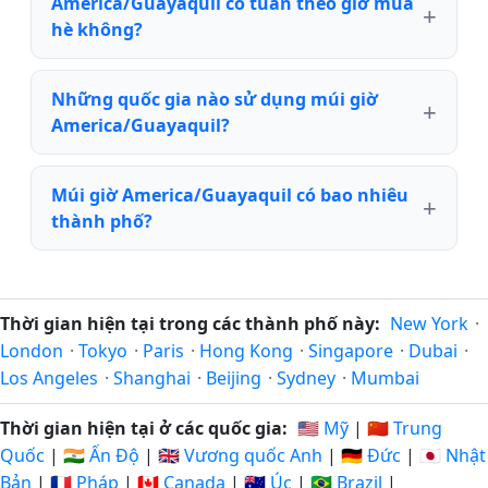
America/Guayaquil có tuân theo giờ mùa
hè không?
Những quốc gia nào sử dụng múi giờ
America/Guayaquil?
Múi giờ America/Guayaquil có bao nhiêu
thành phố?
Thời gian hiện tại trong các thành phố này:
New York
·
London
·
Tokyo
·
Paris
·
Hong Kong
·
Singapore
·
Dubai
·
Los Angeles
·
Shanghai
·
Beijing
·
Sydney
·
Mumbai
Thời gian hiện tại ở các quốc gia:
🇺🇸 Mỹ
|
🇨🇳 Trung
Quốc
|
🇮🇳 Ấn Độ
|
🇬🇧 Vương quốc Anh
|
🇩🇪 Đức
|
🇯🇵 Nhật
Bản
|
🇫🇷 Pháp
|
🇨🇦 Canada
|
🇦🇺 Úc
|
🇧🇷 Brazil
|