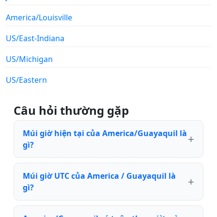
America/Louisville
US/East-Indiana
US/Michigan
US/Eastern
Câu hỏi thường gặp
Múi giờ hiện tại của America/Guayaquil là
gì?
Múi giờ UTC của America / Guayaquil là
gì?