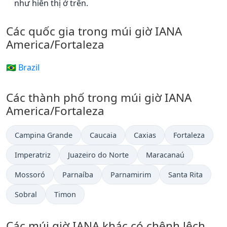
như hiển thị ở trên.
Các quốc gia trong múi giờ IANA
America/Fortaleza
🇧🇷 Brazil
Các thành phố trong múi giờ IANA
America/Fortaleza
Campina Grande
Caucaia
Caxias
Fortaleza
Imperatriz
Juazeiro do Norte
Maracanaú
Mossoró
Parnaíba
Parnamirim
Santa Rita
Sobral
Timon
Các múi giờ IANA khác có chênh lệch