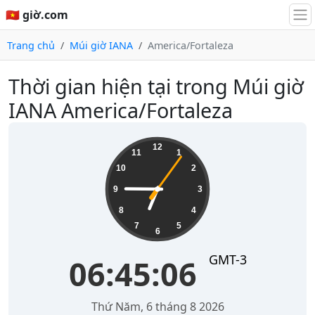
🇻🇳 giờ.com
Trang chủ
Múi giờ IANA
America/Fortaleza
Thời gian hiện tại trong Múi giờ
IANA America/Fortaleza
06:45:06
12
11
1
10
2
9
3
8
4
7
5
6
GMT-3
06:45:06
Thứ Năm, 6 tháng 8 2026