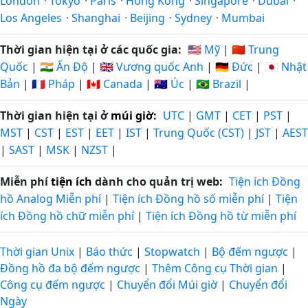
London
·
Tokyo
·
Paris
·
Hong Kong
·
Singapore
·
Dubai
·
Los Angeles
·
Shanghai
·
Beijing
·
Sydney
·
Mumbai
Thời gian hiện tại ở các quốc gia:
🇺🇸 Mỹ
|
🇨🇳 Trung
Quốc
|
🇮🇳 Ấn Độ
|
🇬🇧 Vương quốc Anh
|
🇩🇪 Đức
|
🇯🇵 Nhật
Bản
|
🇫🇷 Pháp
|
🇨🇦 Canada
|
🇦🇺 Úc
|
🇧🇷 Brazil
|
Thời gian hiện tại ở
múi giờ
:
UTC
|
GMT
|
CET
|
PST
|
MST
|
CST
|
EST
|
EET
|
IST
|
Trung Quốc (CST)
|
JST
|
AEST
|
SAST
|
MSK
|
NZST
|
Miễn phí
tiện ích
dành cho quản trị web:
Tiện ích Đồng
hồ Analog Miễn phí
|
Tiện ích Đồng hồ số miễn phí
|
Tiện
ích Đồng hồ chữ miễn phí
|
Tiện ích Đồng hồ từ miễn phí
Thời gian Unix
|
Báo thức
|
Stopwatch
|
Bộ đếm ngược
|
Đồng hồ đa bộ đếm ngược
|
Thêm Công cụ Thời gian
|
Công cụ đếm ngược
|
Chuyển đổi Múi giờ
|
Chuyển đổi
Ngày