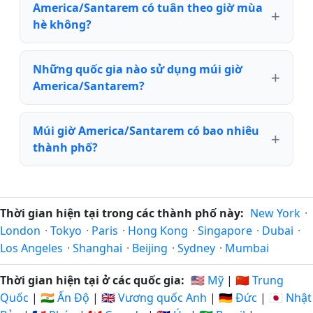
America/Santarem có tuân theo giờ mùa
hè không?
Những quốc gia nào sử dụng múi giờ
America/Santarem?
Múi giờ America/Santarem có bao nhiêu
thành phố?
Thời gian hiện tại trong các thành phố này:
New York
·
London
·
Tokyo
·
Paris
·
Hong Kong
·
Singapore
·
Dubai
·
Los Angeles
·
Shanghai
·
Beijing
·
Sydney
·
Mumbai
Thời gian hiện tại ở các quốc gia:
🇺🇸 Mỹ
|
🇨🇳 Trung
Quốc
|
🇮🇳 Ấn Độ
|
🇬🇧 Vương quốc Anh
|
🇩🇪 Đức
|
🇯🇵 Nhật