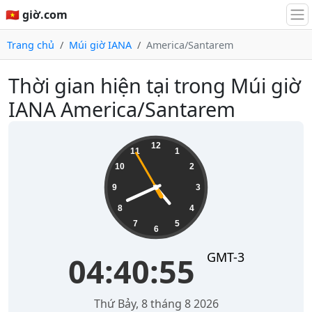
🇻🇳 giờ.com
Trang chủ
Múi giờ IANA
America/Santarem
Thời gian hiện tại trong Múi giờ
IANA America/Santarem
04:40:56
12
11
1
10
2
9
3
8
4
7
5
6
GMT-3
04:40:56
Thứ Bảy, 8 tháng 8 2026