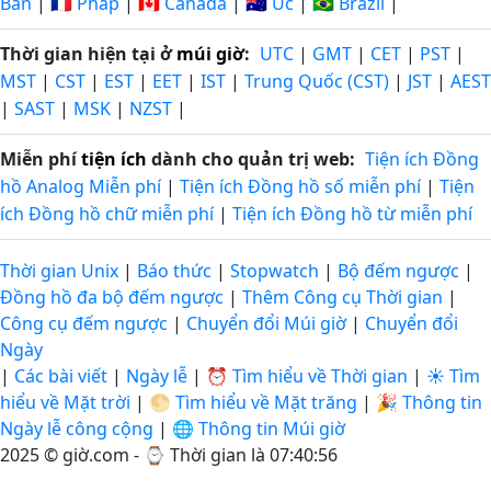
Bản
|
🇫🇷 Pháp
|
🇨🇦 Canada
|
🇦🇺 Úc
|
🇧🇷 Brazil
|
Thời gian hiện tại ở
múi giờ
:
UTC
|
GMT
|
CET
|
PST
|
MST
|
CST
|
EST
|
EET
|
IST
|
Trung Quốc (CST)
|
JST
|
AEST
|
SAST
|
MSK
|
NZST
|
Miễn phí
tiện ích
dành cho quản trị web:
Tiện ích Đồng
hồ Analog Miễn phí
|
Tiện ích Đồng hồ số miễn phí
|
Tiện
ích Đồng hồ chữ miễn phí
|
Tiện ích Đồng hồ từ miễn phí
Thời gian Unix
|
Báo thức
|
Stopwatch
|
Bộ đếm ngược
|
Đồng hồ đa bộ đếm ngược
|
Thêm Công cụ Thời gian
|
Công cụ đếm ngược
|
Chuyển đổi Múi giờ
|
Chuyển đổi
Ngày
|
Các bài viết
|
Ngày lễ
|
⏰ Tìm hiểu về Thời gian
|
☀️ Tìm
hiểu về Mặt trời
|
🌕 Tìm hiểu về Mặt trăng
|
🎉 Thông tin
Ngày lễ công cộng
|
🌐 Thông tin Múi giờ
2025 © giờ.com - ⌚
Thời gian là 07:40:56