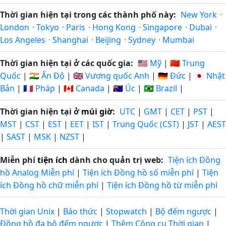
Thời gian hiện tại trong các thành phố này:
New York
·
London
·
Tokyo
·
Paris
·
Hong Kong
·
Singapore
·
Dubai
·
Los Angeles
·
Shanghai
·
Beijing
·
Sydney
·
Mumbai
Thời gian hiện tại ở các quốc gia:
🇺🇸 Mỹ
|
🇨🇳 Trung
Quốc
|
🇮🇳 Ấn Độ
|
🇬🇧 Vương quốc Anh
|
🇩🇪 Đức
|
🇯🇵 Nhật
Bản
|
🇫🇷 Pháp
|
🇨🇦 Canada
|
🇦🇺 Úc
|
🇧🇷 Brazil
|
Thời gian hiện tại ở
múi giờ
:
UTC
|
GMT
|
CET
|
PST
|
MST
|
CST
|
EST
|
EET
|
IST
|
Trung Quốc (CST)
|
JST
|
AEST
|
SAST
|
MSK
|
NZST
|
Miễn phí
tiện ích
dành cho quản trị web:
Tiện ích Đồng
hồ Analog Miễn phí
|
Tiện ích Đồng hồ số miễn phí
|
Tiện
ích Đồng hồ chữ miễn phí
|
Tiện ích Đồng hồ từ miễn phí
Thời gian Unix
|
Báo thức
|
Stopwatch
|
Bộ đếm ngược
|
Đồng hồ đa bộ đếm ngược
|
Thêm Công cụ Thời gian
|