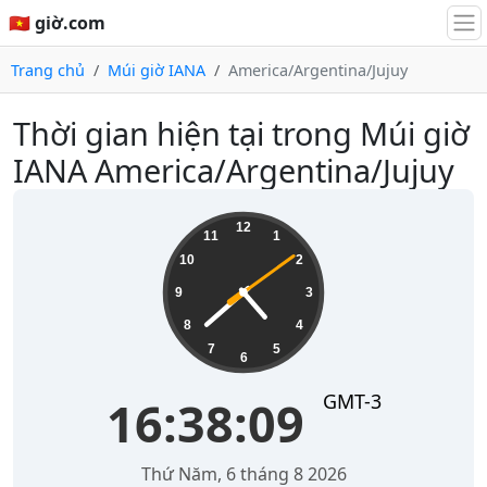
🇻🇳 giờ.com
Trang chủ
Múi giờ IANA
America/Argentina/Jujuy
Thời gian hiện tại trong Múi giờ
IANA America/Argentina/Jujuy
16:38:09
12
11
1
10
2
9
3
8
4
7
5
6
GMT-3
16:38:09
Thứ Năm, 6 tháng 8 2026