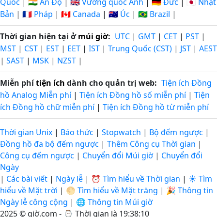
Quốc
|
🇮🇳 Ấn Độ
|
🇬🇧 Vương quốc Anh
|
🇩🇪 Đức
|
🇯🇵 Nhật
Bản
|
🇫🇷 Pháp
|
🇨🇦 Canada
|
🇦🇺 Úc
|
🇧🇷 Brazil
|
Thời gian hiện tại ở
múi giờ
:
UTC
|
GMT
|
CET
|
PST
|
MST
|
CST
|
EST
|
EET
|
IST
|
Trung Quốc (CST)
|
JST
|
AEST
|
SAST
|
MSK
|
NZST
|
Miễn phí
tiện ích
dành cho quản trị web:
Tiện ích Đồng
hồ Analog Miễn phí
|
Tiện ích Đồng hồ số miễn phí
|
Tiện
ích Đồng hồ chữ miễn phí
|
Tiện ích Đồng hồ từ miễn phí
Thời gian Unix
|
Báo thức
|
Stopwatch
|
Bộ đếm ngược
|
Đồng hồ đa bộ đếm ngược
|
Thêm Công cụ Thời gian
|
Công cụ đếm ngược
|
Chuyển đổi Múi giờ
|
Chuyển đổi
Ngày
|
Các bài viết
|
Ngày lễ
|
⏰ Tìm hiểu về Thời gian
|
☀️ Tìm
hiểu về Mặt trời
|
🌕 Tìm hiểu về Mặt trăng
|
🎉 Thông tin
Ngày lễ công cộng
|
🌐 Thông tin Múi giờ
2025 © giờ.com - ⌚
Thời gian là 19:38:10