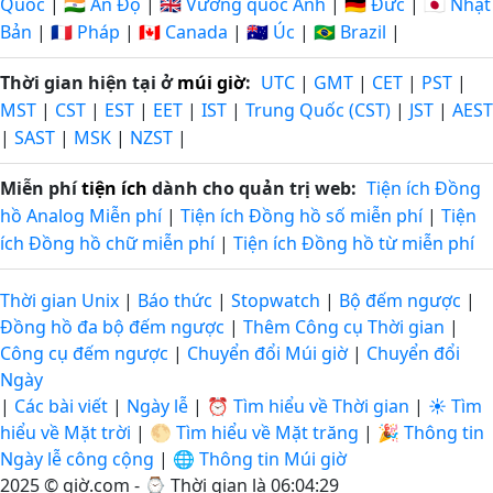
Quốc
|
🇮🇳 Ấn Độ
|
🇬🇧 Vương quốc Anh
|
🇩🇪 Đức
|
🇯🇵 Nhật
Bản
|
🇫🇷 Pháp
|
🇨🇦 Canada
|
🇦🇺 Úc
|
🇧🇷 Brazil
|
Thời gian hiện tại ở
múi giờ
:
UTC
|
GMT
|
CET
|
PST
|
MST
|
CST
|
EST
|
EET
|
IST
|
Trung Quốc (CST)
|
JST
|
AEST
|
SAST
|
MSK
|
NZST
|
Miễn phí
tiện ích
dành cho quản trị web:
Tiện ích Đồng
hồ Analog Miễn phí
|
Tiện ích Đồng hồ số miễn phí
|
Tiện
ích Đồng hồ chữ miễn phí
|
Tiện ích Đồng hồ từ miễn phí
Thời gian Unix
|
Báo thức
|
Stopwatch
|
Bộ đếm ngược
|
Đồng hồ đa bộ đếm ngược
|
Thêm Công cụ Thời gian
|
Công cụ đếm ngược
|
Chuyển đổi Múi giờ
|
Chuyển đổi
Ngày
|
Các bài viết
|
Ngày lễ
|
⏰ Tìm hiểu về Thời gian
|
☀️ Tìm
hiểu về Mặt trời
|
🌕 Tìm hiểu về Mặt trăng
|
🎉 Thông tin
Ngày lễ công cộng
|
🌐 Thông tin Múi giờ
2025 © giờ.com - ⌚
Thời gian là 06:04:29