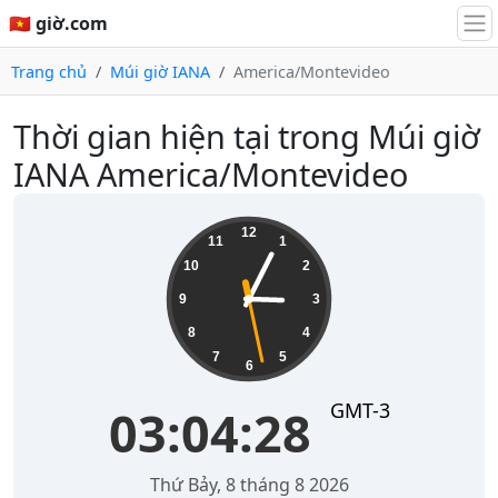
🇻🇳 giờ.com
Trang chủ
Múi giờ IANA
America/Montevideo
Thời gian hiện tại trong Múi giờ
IANA America/Montevideo
03:04:29
12
11
1
10
2
9
3
8
4
7
5
6
GMT-3
03:04:29
Thứ Bảy, 8 tháng 8 2026