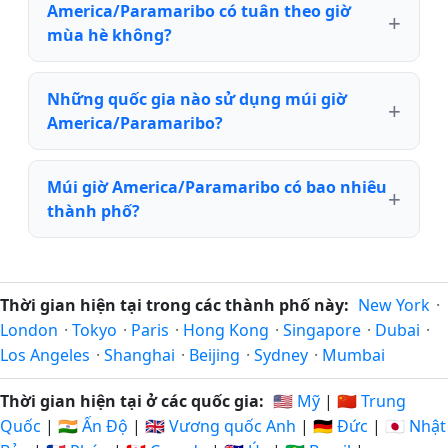
America/Paramaribo có tuân theo giờ
mùa hè không?
Những quốc gia nào sử dụng múi giờ
America/Paramaribo?
Múi giờ America/Paramaribo có bao nhiêu
thành phố?
Thời gian hiện tại trong các thành phố này:
New York
·
London
·
Tokyo
·
Paris
·
Hong Kong
·
Singapore
·
Dubai
·
Los Angeles
·
Shanghai
·
Beijing
·
Sydney
·
Mumbai
Thời gian hiện tại ở các quốc gia:
🇺🇸 Mỹ
|
🇨🇳 Trung
Quốc
|
🇮🇳 Ấn Độ
|
🇬🇧 Vương quốc Anh
|
🇩🇪 Đức
|
🇯🇵 Nhật