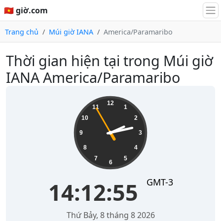
🇻🇳 giờ.com
Trang chủ
Múi giờ IANA
America/Paramaribo
Thời gian hiện tại trong Múi giờ
IANA America/Paramaribo
14:12:56
12
11
1
10
2
9
3
8
4
7
5
6
GMT-3
14:12:56
Thứ Bảy, 8 tháng 8 2026