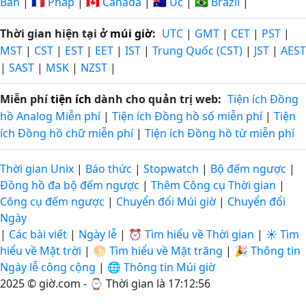
Bản
|
🇫🇷 Pháp
|
🇨🇦 Canada
|
🇦🇺 Úc
|
🇧🇷 Brazil
|
Thời gian hiện tại ở
múi giờ
:
UTC
|
GMT
|
CET
|
PST
|
MST
|
CST
|
EST
|
EET
|
IST
|
Trung Quốc (CST)
|
JST
|
AEST
|
SAST
|
MSK
|
NZST
|
Miễn phí
tiện ích
dành cho quản trị web:
Tiện ích Đồng
hồ Analog Miễn phí
|
Tiện ích Đồng hồ số miễn phí
|
Tiện
ích Đồng hồ chữ miễn phí
|
Tiện ích Đồng hồ từ miễn phí
Thời gian Unix
|
Báo thức
|
Stopwatch
|
Bộ đếm ngược
|
Đồng hồ đa bộ đếm ngược
|
Thêm Công cụ Thời gian
|
Công cụ đếm ngược
|
Chuyển đổi Múi giờ
|
Chuyển đổi
Ngày
|
Các bài viết
|
Ngày lễ
|
⏰ Tìm hiểu về Thời gian
|
☀️ Tìm
hiểu về Mặt trời
|
🌕 Tìm hiểu về Mặt trăng
|
🎉 Thông tin
Ngày lễ công cộng
|
🌐 Thông tin Múi giờ
2025 © giờ.com - ⌚
Thời gian là 17:12:56