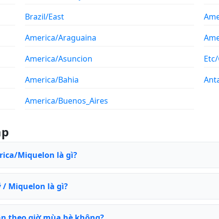
Brazil/East
Ame
America/Araguaina
Ame
America/Asuncion
Etc
America/Bahia
Ant
America/Buenos_Aires
ặp
rica/Miquelon là gì?
/ Miquelon là gì?
ân theo giờ mùa hè không?