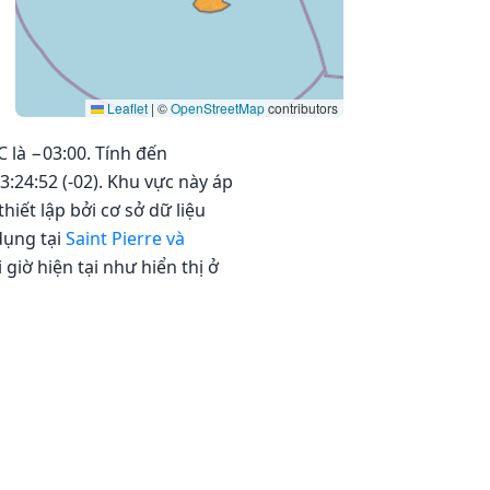
Leaflet
|
©
OpenStreetMap
contributors
 là −03:00. Tính đến
:24:52 (-02). Khu vực này áp
iết lập bởi cơ sở dữ liệu
dụng tại
Saint Pierre và
 giờ hiện tại như hiển thị ở