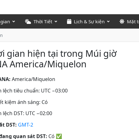
 gian
Thời Tiết
Lịch & Sự kiện
Mặt t
on
i gian hiện tại trong Múi giờ
NA America/Miquelon
ANA:
America/Miquelon
 lệch tiêu chuẩn: UTC −03:00
iết kiệm ánh sáng: Có
 lệch DST: UTC −02:00
tắt DST:
GMT-2
đang quan sát DST:
Có
✅