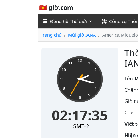
🇻🇳 giờ.com
Đồng hồ Thế giới
Công cụ Thời
Trang chủ
Múi giờ IANA
America/Miquel
Thờ
02:17:36
IA
12
11
1
10
2
Tên I
9
3
8
4
Chênh
7
5
6
Giờ t
02:17:36
Chênh
Viết 
GMT-2
Hiện 