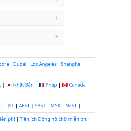
pore
·
Dubai
·
Los Angeles
·
Shanghai
·
c
|
🇯🇵 Nhật Bản
|
🇫🇷 Pháp
|
🇨🇦 Canada
|
T)
|
JST
|
AEST
|
SAST
|
MSK
|
NZST
|
iễn phí
|
Tiện ích Đồng hồ chữ miễn phí
|