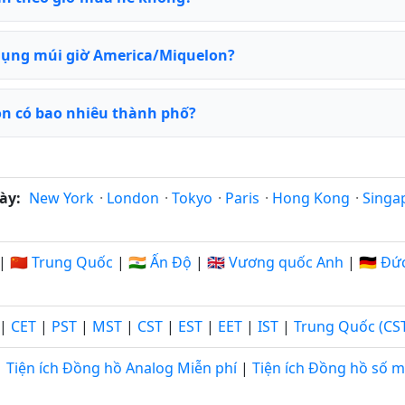
dụng múi giờ America/Miquelon?
n có bao nhiêu thành phố?
ày:
New York
·
London
·
Tokyo
·
Paris
·
Hong Kong
·
Singa
|
🇨🇳 Trung Quốc
|
🇮🇳 Ấn Độ
|
🇬🇧 Vương quốc Anh
|
🇩🇪 Đứ
|
CET
|
PST
|
MST
|
CST
|
EST
|
EET
|
IST
|
Trung Quốc (CS
Tiện ích Đồng hồ Analog Miễn phí
|
Tiện ích Đồng hồ số m