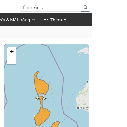
rời & Mặt trăng
Thêm
+
−