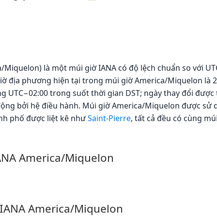
Miquelon) là một múi giờ IANA có độ lệch chuẩn so với UTC
ờ địa phương hiện tại trong múi giờ America/Miquelon là 23
 UTC−02:00 trong suốt thời gian DST; ngày thay đổi được th
động bởi hệ điều hành. Múi giờ America/Miquelon được sử 
nh phố được liệt kê như
Saint-Pierre
, tất cả đều có cùng múi
IANA America/Miquelon
 IANA America/Miquelon