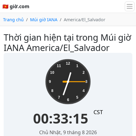
🇻🇳 giờ.com
Trang chủ
Múi giờ IANA
America/El_Salvador
Thời gian hiện tại trong Múi giờ
IANA America/El_Salvador
00:33:15
12
11
1
10
2
9
3
8
4
7
5
6
CST
00:33:15
Chủ Nhật, 9 tháng 8 2026