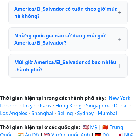
America/El_Salvador có tuân theo giờ mùa
hè không?
Những quốc gia nào sử dụng múi giờ
America/El_Salvador?
Múi giờ America/El_Salvador có bao nhiêu
thành phố?
Thời gian hiện tại trong các thành phố này:
New York
·
London
·
Tokyo
·
Paris
·
Hong Kong
·
Singapore
·
Dubai
·
Los Angeles
·
Shanghai
·
Beijing
·
Sydney
·
Mumbai
Thời gian hiện tại ở các quốc gia:
🇺🇸 Mỹ
|
🇨🇳 Trung
Quốc
|
🇮🇳 Ấn Độ
|
🇬🇧 Vương quốc Anh
|
🇩🇪 Đức
|
🇯🇵 Nhật