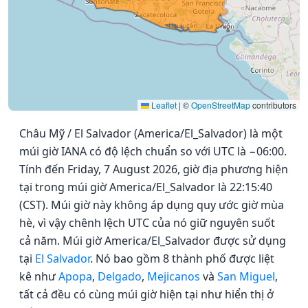
Leaflet
|
©
OpenStreetMap
contributors
Châu Mỹ / El Salvador (America/El_Salvador) là một
múi giờ IANA có độ lệch chuẩn so với UTC là −06:00.
Tính đến Friday, 7 August 2026, giờ địa phương hiện
tại trong múi giờ America/El_Salvador là 22:15:40
(CST). Múi giờ này không áp dụng quy ước giờ mùa
hè, vì vậy chênh lệch UTC của nó giữ nguyên suốt
cả năm. Múi giờ America/El_Salvador được sử dụng
tại
El Salvador
. Nó bao gồm 8 thành phố được liệt
kê như
Apopa
,
Delgado
,
Mejicanos
và
San Miguel
,
tất cả đều có cùng múi giờ hiện tại như hiển thị ở