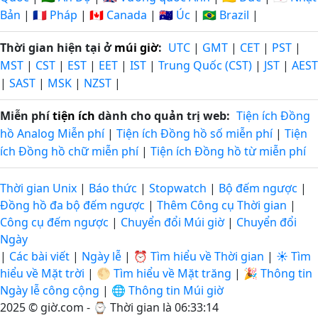
Bản
|
🇫🇷 Pháp
|
🇨🇦 Canada
|
🇦🇺 Úc
|
🇧🇷 Brazil
|
Thời gian hiện tại ở
múi giờ
:
UTC
|
GMT
|
CET
|
PST
|
MST
|
CST
|
EST
|
EET
|
IST
|
Trung Quốc (CST)
|
JST
|
AEST
|
SAST
|
MSK
|
NZST
|
Miễn phí
tiện ích
dành cho quản trị web:
Tiện ích Đồng
hồ Analog Miễn phí
|
Tiện ích Đồng hồ số miễn phí
|
Tiện
ích Đồng hồ chữ miễn phí
|
Tiện ích Đồng hồ từ miễn phí
Thời gian Unix
|
Báo thức
|
Stopwatch
|
Bộ đếm ngược
|
Đồng hồ đa bộ đếm ngược
|
Thêm Công cụ Thời gian
|
Công cụ đếm ngược
|
Chuyển đổi Múi giờ
|
Chuyển đổi
Ngày
|
Các bài viết
|
Ngày lễ
|
⏰ Tìm hiểu về Thời gian
|
☀️ Tìm
hiểu về Mặt trời
|
🌕 Tìm hiểu về Mặt trăng
|
🎉 Thông tin
Ngày lễ công cộng
|
🌐 Thông tin Múi giờ
2025 © giờ.com - ⌚
Thời gian là 06:33:14