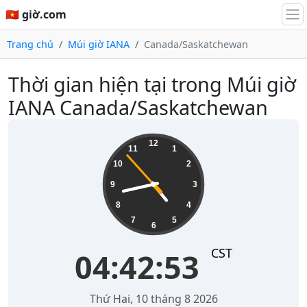
🇻🇳 giờ.com
Trang chủ
Múi giờ IANA
Canada/Saskatchewan
Thời gian hiện tại trong Múi giờ
IANA Canada/Saskatchewan
04:42:53
12
11
1
10
2
9
3
8
4
7
5
6
CST
04:42:53
Thứ Hai, 10 tháng 8 2026