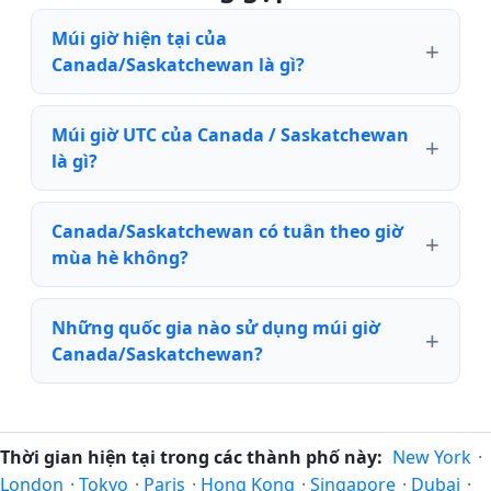
Múi giờ hiện tại của
Canada/Saskatchewan là gì?
Múi giờ UTC của Canada / Saskatchewan
là gì?
Canada/Saskatchewan có tuân theo giờ
mùa hè không?
Những quốc gia nào sử dụng múi giờ
Canada/Saskatchewan?
Thời gian hiện tại trong các thành phố này:
New York
·
London
·
Tokyo
·
Paris
·
Hong Kong
·
Singapore
·
Dubai
·