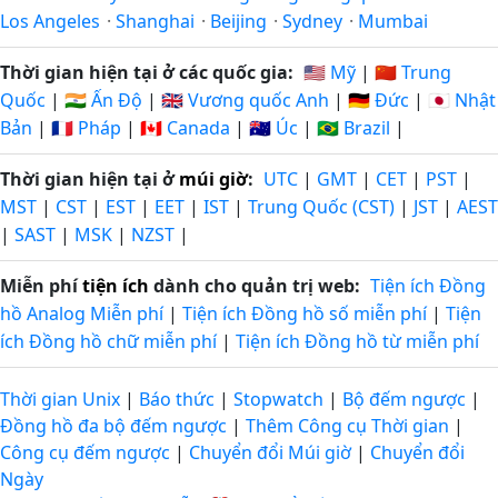
Los Angeles
·
Shanghai
·
Beijing
·
Sydney
·
Mumbai
Thời gian hiện tại ở các quốc gia:
🇺🇸 Mỹ
|
🇨🇳 Trung
Quốc
|
🇮🇳 Ấn Độ
|
🇬🇧 Vương quốc Anh
|
🇩🇪 Đức
|
🇯🇵 Nhật
Bản
|
🇫🇷 Pháp
|
🇨🇦 Canada
|
🇦🇺 Úc
|
🇧🇷 Brazil
|
Thời gian hiện tại ở
múi giờ
:
UTC
|
GMT
|
CET
|
PST
|
MST
|
CST
|
EST
|
EET
|
IST
|
Trung Quốc (CST)
|
JST
|
AEST
|
SAST
|
MSK
|
NZST
|
Miễn phí
tiện ích
dành cho quản trị web:
Tiện ích Đồng
hồ Analog Miễn phí
|
Tiện ích Đồng hồ số miễn phí
|
Tiện
ích Đồng hồ chữ miễn phí
|
Tiện ích Đồng hồ từ miễn phí
Thời gian Unix
|
Báo thức
|
Stopwatch
|
Bộ đếm ngược
|
Đồng hồ đa bộ đếm ngược
|
Thêm Công cụ Thời gian
|
Công cụ đếm ngược
|
Chuyển đổi Múi giờ
|
Chuyển đổi
Ngày