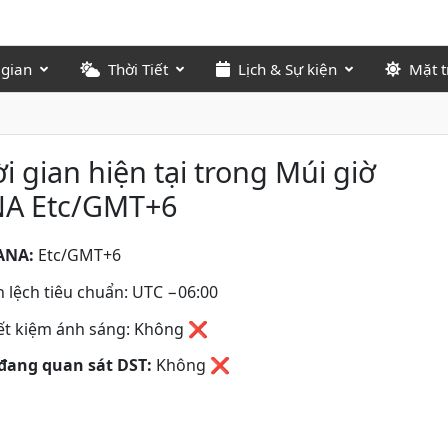
 gian
Thời Tiết
Lịch & Sự kiện
Mặt t
i gian hiện tại trong Múi giờ
NA Etc/GMT+6
ANA:
Etc/GMT+6
 lệch tiêu chuẩn: UTC −06:00
iết kiệm ánh sáng: Không ❌
đang quan sát DST:
Không
❌