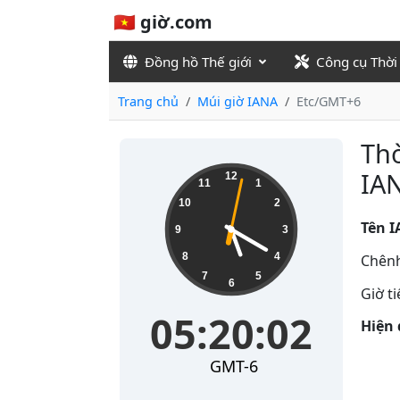
🇻🇳 giờ.com
Đồng hồ Thế giới
Công cụ Thời
Trang chủ
Múi giờ IANA
Etc/GMT+6
Thờ
05:20:02
IA
12
11
1
10
2
Tên I
9
3
8
4
Chênh
7
5
6
Giờ t
05:20:02
Hiện 
GMT-6