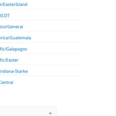
e/EasterIsland
6CDT
ico/General
rica/Guatemala
ific/Galapagos
fic/Easter
Indiana-Starke
Central