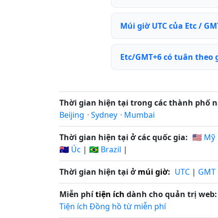
Múi giờ UTC của Etc / GMT
Etc/GMT+6 có tuân theo
Thời gian hiện tại trong các thành phố n
Beijing
·
Sydney
·
Mumbai
Thời gian hiện tại ở các quốc gia:
🇺🇸 Mỹ
🇦🇺 Úc
|
🇧🇷 Brazil
|
Thời gian hiện tại ở
múi giờ
:
UTC
|
GMT
Miễn phí
tiện ích
dành cho quản trị web:
Tiện ích Đồng hồ từ miễn phí