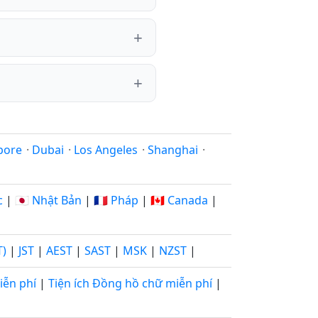
pore
·
Dubai
·
Los Angeles
·
Shanghai
·
c
|
🇯🇵 Nhật Bản
|
🇫🇷 Pháp
|
🇨🇦 Canada
|
T)
|
JST
|
AEST
|
SAST
|
MSK
|
NZST
|
iễn phí
|
Tiện ích Đồng hồ chữ miễn phí
|