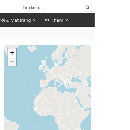
rời & Mặt trăng
Thêm
+
−