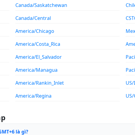
Canada/Saskatchewan
Chil
Canada/Central
CST
America/Chicago
Mex
America/Costa_Rica
Ame
America/El_Salvador
Pac
America/Managua
Paci
America/Rankin_Inlet
US/
America/Regina
US/
ặp
GMT+6 là gì?