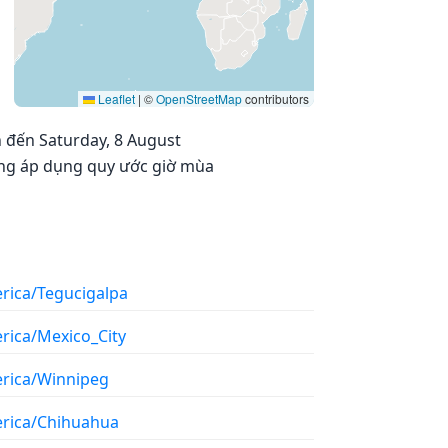
Leaflet
|
©
OpenStreetMap
contributors
h đến Saturday, 8 August
hông áp dụng quy ước giờ mùa
rica/Tegucigalpa
rica/Mexico_City
rica/Winnipeg
rica/Chihuahua