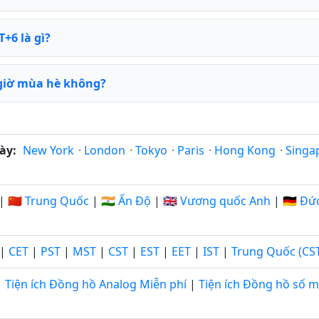
+6 là gì?
 giờ mùa hè không?
ày:
New York
·
London
·
Tokyo
·
Paris
·
Hong Kong
·
Singa
|
🇨🇳 Trung Quốc
|
🇮🇳 Ấn Độ
|
🇬🇧 Vương quốc Anh
|
🇩🇪 Đứ
|
CET
|
PST
|
MST
|
CST
|
EST
|
EET
|
IST
|
Trung Quốc (CS
Tiện ích Đồng hồ Analog Miễn phí
|
Tiện ích Đồng hồ số m