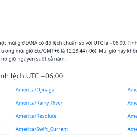
ột múi giờ IANA có độ lệch chuẩn so với UTC là −06:00. Tín
i trong múi giờ Etc/GMT+6 là 12:28:44 (-06). Múi giờ này k
a nó giữ nguyên suốt cả năm.
ênh lệch UTC −06:00
America/Ojinaga
Ame
America/Rainy_River
Ame
America/Resolute
Ame
America/Swift_Current
Ame