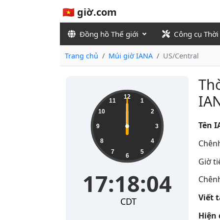
🇻🇳 giờ.com
Đồng hồ Thế giới
Công cụ Thời
Trang chủ
Múi giờ IANA
US/Central
Thờ
IAN
12
11
1
10
2
Tên I
9
3
8
4
Chênh
7
5
6
Giờ t
17:18:04
Chênh
Viết 
CDT
Hiện 