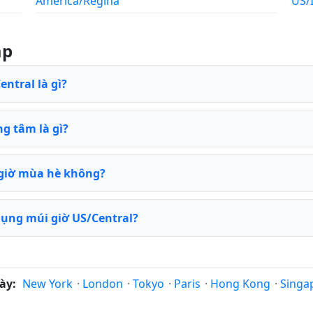
America/Regina
US/
ặp
entral là gì?
ng tâm là gì?
 giờ mùa hè không?
ụng múi giờ US/Central?
ày:
New York
·
London
·
Tokyo
·
Paris
·
Hong Kong
·
Singa