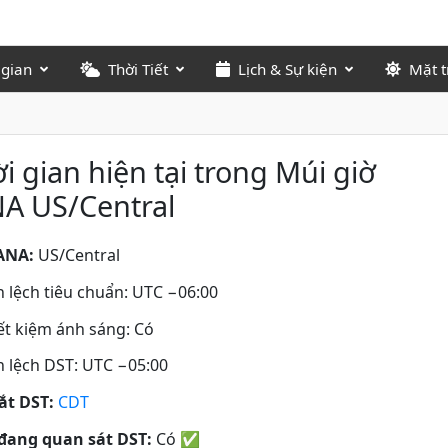
 gian
Thời Tiết
Lịch & Sự kiện
Mặt t
i gian hiện tại trong Múi giờ
A US/Central
ANA:
US/Central
 lệch tiêu chuẩn: UTC −06:00
iết kiệm ánh sáng: Có
 lệch DST: UTC −05:00
tắt DST:
CDT
đang quan sát DST:
Có
✅