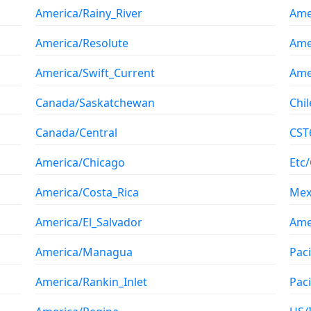
America/Rainy_River
Ame
America/Resolute
Ame
America/Swift_Current
Ame
Canada/Saskatchewan
Chil
Canada/Central
CST
America/Chicago
Etc
America/Costa_Rica
Mex
America/El_Salvador
Ame
America/Managua
Pac
America/Rankin_Inlet
Paci