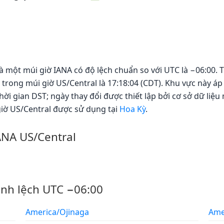
à một múi giờ IANA có độ lệch chuẩn so với UTC là −06:00. T
i trong múi giờ US/Central là 17:18:04 (CDT). Khu vực này 
ời gian DST; ngày thay đổi được thiết lập bởi cơ sở dữ liệu
giờ US/Central được sử dụng tại
Hoa Kỳ
.
ANA US/Central
ênh lệch UTC −06:00
America/Ojinaga
Ame