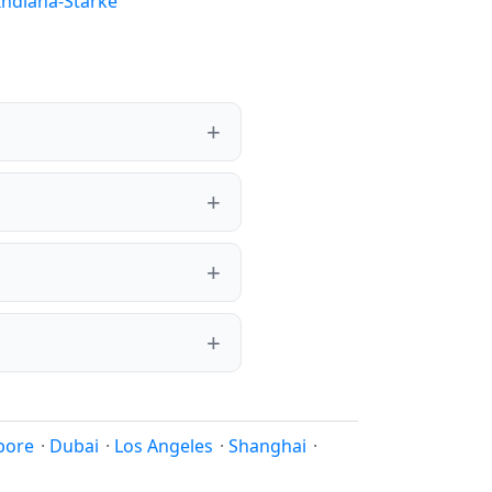
Indiana-Starke
pore
·
Dubai
·
Los Angeles
·
Shanghai
·