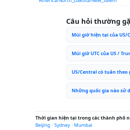
America/North_Dakota/New_Salem
Câu hỏi thường g
Múi giờ hiện tại của US/C
Múi giờ UTC của US / Tru
US/Central có tuân theo
Những quốc gia nào sử d
Thời gian hiện tại trong các thành phố n
Beijing
·
Sydney
·
Mumbai