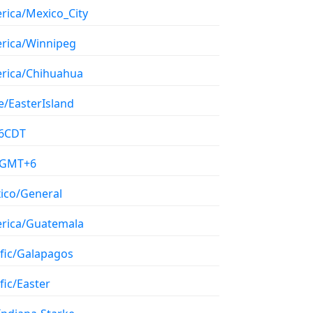
rica/Mexico_City
rica/Winnipeg
rica/Chihuahua
e/EasterIsland
6CDT
/GMT+6
ico/General
rica/Guatemala
ific/Galapagos
fic/Easter