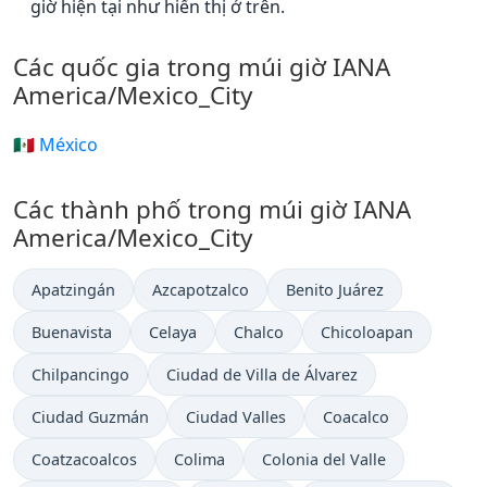
giờ hiện tại như hiển thị ở trên.
Các quốc gia trong múi giờ IANA
America/Mexico_City
🇲🇽 México
Các thành phố trong múi giờ IANA
America/Mexico_City
Apatzingán
Azcapotzalco
Benito Juárez
Buenavista
Celaya
Chalco
Chicoloapan
Chilpancingo
Ciudad de Villa de Álvarez
Ciudad Guzmán
Ciudad Valles
Coacalco
Coatzacoalcos
Colima
Colonia del Valle