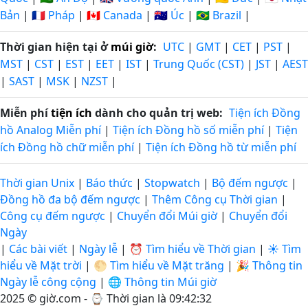
Bản
|
🇫🇷 Pháp
|
🇨🇦 Canada
|
🇦🇺 Úc
|
🇧🇷 Brazil
|
Thời gian hiện tại ở
múi giờ
:
UTC
|
GMT
|
CET
|
PST
|
MST
|
CST
|
EST
|
EET
|
IST
|
Trung Quốc (CST)
|
JST
|
AEST
|
SAST
|
MSK
|
NZST
|
Miễn phí
tiện ích
dành cho quản trị web:
Tiện ích Đồng
hồ Analog Miễn phí
|
Tiện ích Đồng hồ số miễn phí
|
Tiện
ích Đồng hồ chữ miễn phí
|
Tiện ích Đồng hồ từ miễn phí
Thời gian Unix
|
Báo thức
|
Stopwatch
|
Bộ đếm ngược
|
Đồng hồ đa bộ đếm ngược
|
Thêm Công cụ Thời gian
|
Công cụ đếm ngược
|
Chuyển đổi Múi giờ
|
Chuyển đổi
Ngày
|
Các bài viết
|
Ngày lễ
|
⏰ Tìm hiểu về Thời gian
|
☀️ Tìm
hiểu về Mặt trời
|
🌕 Tìm hiểu về Mặt trăng
|
🎉 Thông tin
Ngày lễ công cộng
|
🌐 Thông tin Múi giờ
2025 © giờ.com - ⌚
Thời gian là 09:42:33