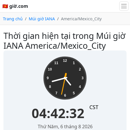
🇻🇳 giờ.com
Trang chủ
Múi giờ IANA
America/Mexico_City
Thời gian hiện tại trong Múi giờ
IANA America/Mexico_City
04:42:32
12
11
1
10
2
9
3
8
4
7
5
6
CST
04:42:32
Thứ Năm, 6 tháng 8 2026