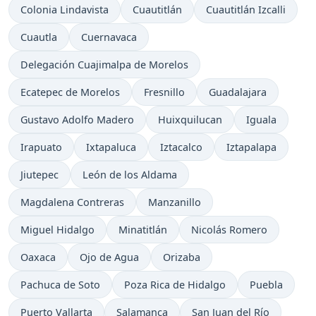
Colonia Lindavista
Cuautitlán
Cuautitlán Izcalli
Cuautla
Cuernavaca
Delegación Cuajimalpa de Morelos
Ecatepec de Morelos
Fresnillo
Guadalajara
Gustavo Adolfo Madero
Huixquilucan
Iguala
Irapuato
Ixtapaluca
Iztacalco
Iztapalapa
Jiutepec
León de los Aldama
Magdalena Contreras
Manzanillo
Miguel Hidalgo
Minatitlán
Nicolás Romero
Oaxaca
Ojo de Agua
Orizaba
Pachuca de Soto
Poza Rica de Hidalgo
Puebla
Puerto Vallarta
Salamanca
San Juan del Río