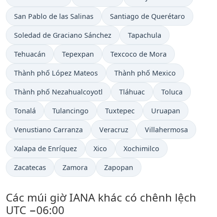
San Pablo de las Salinas
Santiago de Querétaro
Soledad de Graciano Sánchez
Tapachula
Tehuacán
Tepexpan
Texcoco de Mora
Thành phố López Mateos
Thành phố Mexico
Thành phố Nezahualcoyotl
Tláhuac
Toluca
Tonalá
Tulancingo
Tuxtepec
Uruapan
Venustiano Carranza
Veracruz
Villahermosa
Xalapa de Enríquez
Xico
Xochimilco
Zacatecas
Zamora
Zapopan
Các múi giờ IANA khác có chênh lệch
UTC −06:00