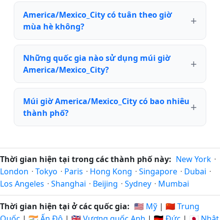
America/Mexico_City có tuân theo giờ
mùa hè không?
Những quốc gia nào sử dụng múi giờ
America/Mexico_City?
Múi giờ America/Mexico_City có bao nhiêu
thành phố?
Thời gian hiện tại trong các thành phố này:
New York
·
London
·
Tokyo
·
Paris
·
Hong Kong
·
Singapore
·
Dubai
·
Los Angeles
·
Shanghai
·
Beijing
·
Sydney
·
Mumbai
Thời gian hiện tại ở các quốc gia:
🇺🇸 Mỹ
|
🇨🇳 Trung
Quốc
|
🇮🇳 Ấn Độ
|
🇬🇧 Vương quốc Anh
|
🇩🇪 Đức
|
🇯🇵 Nhật