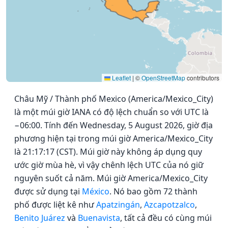
Leaflet
|
©
OpenStreetMap
contributors
Châu Mỹ / Thành phố Mexico (America/Mexico_City)
là một múi giờ IANA có độ lệch chuẩn so với UTC là
−06:00. Tính đến Wednesday, 5 August 2026, giờ địa
phương hiện tại trong múi giờ America/Mexico_City
là 21:17:17 (CST). Múi giờ này không áp dụng quy
ước giờ mùa hè, vì vậy chênh lệch UTC của nó giữ
nguyên suốt cả năm. Múi giờ America/Mexico_City
được sử dụng tại
México
. Nó bao gồm 72 thành
phố được liệt kê như
Apatzingán
,
Azcapotzalco
,
Benito Juárez
và
Buenavista
, tất cả đều có cùng múi