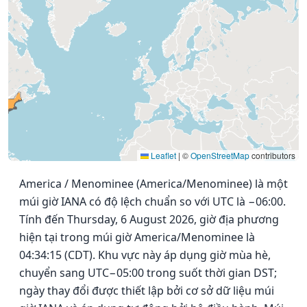
Leaflet
|
©
OpenStreetMap
contributors
America / Menominee (America/Menominee) là một
múi giờ IANA có độ lệch chuẩn so với UTC là −06:00.
Tính đến Thursday, 6 August 2026, giờ địa phương
hiện tại trong múi giờ America/Menominee là
04:34:15 (CDT). Khu vực này áp dụng giờ mùa hè,
chuyển sang UTC−05:00 trong suốt thời gian DST;
ngày thay đổi được thiết lập bởi cơ sở dữ liệu múi