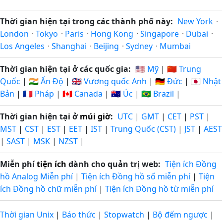
Thời gian hiện tại trong các thành phố này:
New York
·
London
·
Tokyo
·
Paris
·
Hong Kong
·
Singapore
·
Dubai
·
Los Angeles
·
Shanghai
·
Beijing
·
Sydney
·
Mumbai
Thời gian hiện tại ở các quốc gia:
🇺🇸 Mỹ
|
🇨🇳 Trung
Quốc
|
🇮🇳 Ấn Độ
|
🇬🇧 Vương quốc Anh
|
🇩🇪 Đức
|
🇯🇵 Nhật
Bản
|
🇫🇷 Pháp
|
🇨🇦 Canada
|
🇦🇺 Úc
|
🇧🇷 Brazil
|
Thời gian hiện tại ở
múi giờ
:
UTC
|
GMT
|
CET
|
PST
|
MST
|
CST
|
EST
|
EET
|
IST
|
Trung Quốc (CST)
|
JST
|
AEST
|
SAST
|
MSK
|
NZST
|
Miễn phí
tiện ích
dành cho quản trị web:
Tiện ích Đồng
hồ Analog Miễn phí
|
Tiện ích Đồng hồ số miễn phí
|
Tiện
ích Đồng hồ chữ miễn phí
|
Tiện ích Đồng hồ từ miễn phí
Thời gian Unix
|
Báo thức
|
Stopwatch
|
Bộ đếm ngược
|