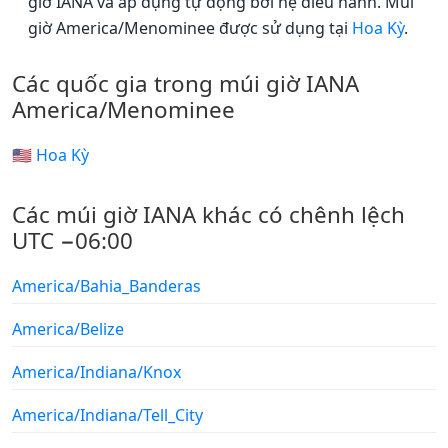
giờ IANA và áp dụng tự động bởi hệ điều hành. Múi
giờ America/Menominee được sử dụng tại
Hoa Kỳ
.
Các quốc gia trong múi giờ IANA
America/Menominee
🇺🇸 Hoa Kỳ
Các múi giờ IANA khác có chênh lệch
UTC −06:00
America/Bahia_Banderas
America/Belize
America/Indiana/Knox
America/Indiana/Tell_City