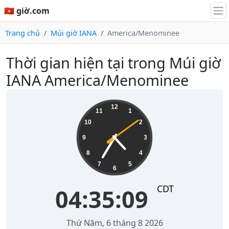
🇻🇳 giờ.com
Trang chủ
Múi giờ IANA
America/Menominee
Thời gian hiện tại trong Múi giờ
IANA America/Menominee
04:35:09
12
11
1
10
2
9
3
8
4
7
5
6
CDT
04:35:09
Thứ Năm, 6 tháng 8 2026