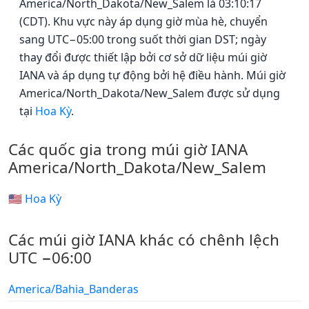
America/North_Dakota/New_Salem là 03:10:17
(CDT). Khu vực này áp dụng giờ mùa hè, chuyển
sang UTC−05:00 trong suốt thời gian DST; ngày
thay đổi được thiết lập bởi cơ sở dữ liệu múi giờ
IANA và áp dụng tự động bởi hệ điều hành. Múi giờ
America/North_Dakota/New_Salem được sử dụng
tại
Hoa Kỳ
.
Các quốc gia trong múi giờ IANA
America/North_Dakota/New_Salem
🇺🇸 Hoa Kỳ
Các múi giờ IANA khác có chênh lệch
UTC −06:00
America/Bahia_Banderas