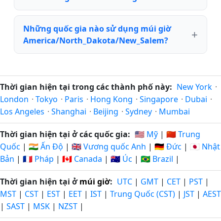
Những quốc gia nào sử dụng múi giờ
America/North_Dakota/New_Salem?
Thời gian hiện tại trong các thành phố này:
New York
·
London
·
Tokyo
·
Paris
·
Hong Kong
·
Singapore
·
Dubai
·
Los Angeles
·
Shanghai
·
Beijing
·
Sydney
·
Mumbai
Thời gian hiện tại ở các quốc gia:
🇺🇸 Mỹ
|
🇨🇳 Trung
Quốc
|
🇮🇳 Ấn Độ
|
🇬🇧 Vương quốc Anh
|
🇩🇪 Đức
|
🇯🇵 Nhật
Bản
|
🇫🇷 Pháp
|
🇨🇦 Canada
|
🇦🇺 Úc
|
🇧🇷 Brazil
|
Thời gian hiện tại ở
múi giờ
:
UTC
|
GMT
|
CET
|
PST
|
MST
|
CST
|
EST
|
EET
|
IST
|
Trung Quốc (CST)
|
JST
|
AEST
|
SAST
|
MSK
|
NZST
|