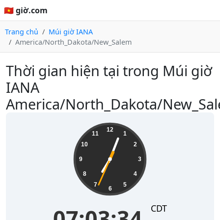
🇻🇳 giờ.com
Trang chủ
Múi giờ IANA
America/North_Dakota/New_Salem
Thời gian hiện tại trong Múi giờ
IANA
America/North_Dakota/New_Sa
07:03:34
12
11
1
10
2
9
3
8
4
7
5
6
CDT
07:03:34