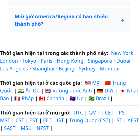
Múi giờ America/Regina có bao nhiêu
thành phố?
Thời gian hiện tại trong các thành phố này:
New York
·
London
·
Tokyo
·
Paris
·
Hong Kong
·
Singapore
·
Dubai
·
Los Angeles
·
Shanghai
·
Beijing
·
Sydney
·
Mumbai
Thời gian hiện tại ở các quốc gia:
🇺🇸 Mỹ
|
🇨🇳 Trung
Quốc
|
🇮🇳 Ấn Độ
|
🇬🇧 Vương quốc Anh
|
🇩🇪 Đức
|
🇯🇵 Nhật
Bản
|
🇫🇷 Pháp
|
🇨🇦 Canada
|
🇦🇺 Úc
|
🇧🇷 Brazil
|
Thời gian hiện tại ở
múi giờ
:
UTC
|
GMT
|
CET
|
PST
|
MST
|
CST
|
EST
|
EET
|
IST
|
Trung Quốc (CST)
|
JST
|
AEST
|
SAST
|
MSK
|
NZST
|