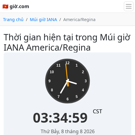
🇻🇳 giờ.com
Trang chủ
Múi giờ IANA
America/Regina
Thời gian hiện tại trong Múi giờ
IANA America/Regina
03:34:59
12
11
1
10
2
9
3
8
4
7
5
6
CST
03:34:59
Thứ Bảy, 8 tháng 8 2026