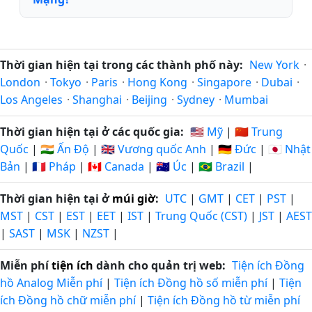
Thời gian hiện tại trong các thành phố này:
New York
·
London
·
Tokyo
·
Paris
·
Hong Kong
·
Singapore
·
Dubai
·
Los Angeles
·
Shanghai
·
Beijing
·
Sydney
·
Mumbai
Thời gian hiện tại ở các quốc gia:
🇺🇸 Mỹ
|
🇨🇳 Trung
Quốc
|
🇮🇳 Ấn Độ
|
🇬🇧 Vương quốc Anh
|
🇩🇪 Đức
|
🇯🇵 Nhật
Bản
|
🇫🇷 Pháp
|
🇨🇦 Canada
|
🇦🇺 Úc
|
🇧🇷 Brazil
|
Thời gian hiện tại ở
múi giờ
:
UTC
|
GMT
|
CET
|
PST
|
MST
|
CST
|
EST
|
EET
|
IST
|
Trung Quốc (CST)
|
JST
|
AEST
|
SAST
|
MSK
|
NZST
|
Miễn phí
tiện ích
dành cho quản trị web:
Tiện ích Đồng
hồ Analog Miễn phí
|
Tiện ích Đồng hồ số miễn phí
|
Tiện
ích Đồng hồ chữ miễn phí
|
Tiện ích Đồng hồ từ miễn phí