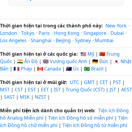
Thời gian hiện tại trong các thành phố này:
New York
·
London
·
Tokyo
·
Paris
·
Hong Kong
·
Singapore
·
Dubai
·
Los Angeles
·
Shanghai
·
Beijing
·
Sydney
·
Mumbai
Thời gian hiện tại ở các quốc gia:
🇺🇸 Mỹ
|
🇨🇳 Trung
Quốc
|
🇮🇳 Ấn Độ
|
🇬🇧 Vương quốc Anh
|
🇩🇪 Đức
|
🇯🇵 Nhật
Bản
|
🇫🇷 Pháp
|
🇨🇦 Canada
|
🇦🇺 Úc
|
🇧🇷 Brazil
|
Thời gian hiện tại ở
múi giờ
:
UTC
|
GMT
|
CET
|
PST
|
MST
|
CST
|
EST
|
EET
|
IST
|
Trung Quốc (CST)
|
JST
|
AEST
|
SAST
|
MSK
|
NZST
|
Miễn phí
tiện ích
dành cho quản trị web:
Tiện ích Đồng
hồ Analog Miễn phí
|
Tiện ích Đồng hồ số miễn phí
|
Tiện
ích Đồng hồ chữ miễn phí
|
Tiện ích Đồng hồ từ miễn phí