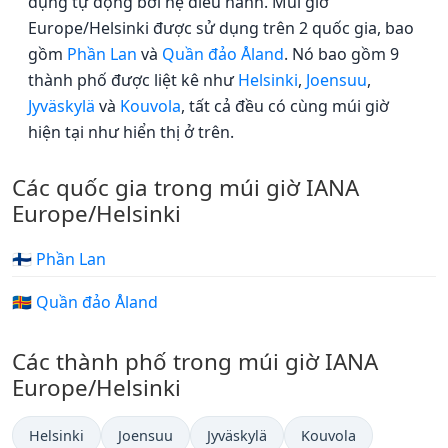
dụng tự động bởi hệ điều hành. Múi giờ
Europe/Helsinki được sử dụng trên 2 quốc gia, bao
gồm
Phần Lan
và
Quần đảo Åland
. Nó bao gồm 9
thành phố được liệt kê như
Helsinki
,
Joensuu
,
Jyväskylä
và
Kouvola
, tất cả đều có cùng múi giờ
hiện tại như hiển thị ở trên.
Các quốc gia trong múi giờ IANA
Europe/Helsinki
🇫🇮 Phần Lan
🇦🇽 Quần đảo Åland
Các thành phố trong múi giờ IANA
Europe/Helsinki
Helsinki
Joensuu
Jyväskylä
Kouvola