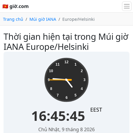
🇻🇳 giờ.com
Trang chủ
Múi giờ IANA
Europe/Helsinki
Thời gian hiện tại trong Múi giờ
IANA Europe/Helsinki
16:45:45
12
11
1
10
2
9
3
8
4
7
5
6
EEST
16:45:45
Chủ Nhật, 9 tháng 8 2026