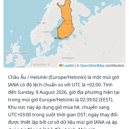
Leaflet
|
©
OpenStreetMap
contributors
Châu Âu / Helsinki (Europe/Helsinki) là một múi giờ
IANA có độ lệch chuẩn so với UTC là +02:00. Tính
đến Sunday, 9 August 2026, giờ địa phương hiện tại
trong múi giờ Europe/Helsinki là 02:39:02 (EEST).
Khu vực này áp dụng giờ mùa hè, chuyển sang
UTC+03:00 trong suốt thời gian DST; ngày thay đổi
được thiết lập bởi cơ sở dữ liệu múi giờ IANA và áp