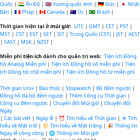
Quốc
|
🇮🇳 Ấn Độ
|
🇬🇧 Vương quốc Anh
|
🇩🇪 Đức
|
🇯🇵 Nhật
Bản
|
🇫🇷 Pháp
|
🇨🇦 Canada
|
🇦🇺 Úc
|
🇧🇷 Brazil
|
Thời gian hiện tại ở
múi giờ
:
UTC
|
GMT
|
CET
|
PST
|
MST
|
CST
|
EST
|
EET
|
IST
|
Trung Quốc (CST)
|
JST
|
AEST
|
SAST
|
MSK
|
NZST
|
Miễn phí
tiện ích
dành cho quản trị web:
Tiện ích Đồng
hồ Analog Miễn phí
|
Tiện ích Đồng hồ số miễn phí
|
Tiện
ích Đồng hồ chữ miễn phí
|
Tiện ích Đồng hồ từ miễn phí
Thời gian Unix
|
Báo thức
|
Stopwatch
|
Bộ đếm ngược
|
Đồng hồ đa bộ đếm ngược
|
Thêm Công cụ Thời gian
|
Công cụ đếm ngược
|
Chuyển đổi Múi giờ
|
Chuyển đổi
Ngày
|
Các bài viết
|
Ngày lễ
|
⏰ Tìm hiểu về Thời gian
|
☀️ Tìm
hiểu về Mặt trời
|
🌕 Tìm hiểu về Mặt trăng
|
🎉 Thông tin
Ngày lễ công cộng
|
🌐 Thông tin Múi giờ