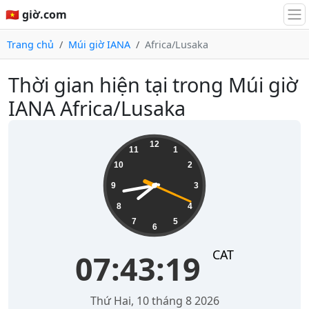
🇻🇳 giờ.com
Trang chủ
Múi giờ IANA
Africa/Lusaka
Thời gian hiện tại trong Múi giờ
IANA Africa/Lusaka
07:43:19
12
11
1
10
2
9
3
8
4
7
5
6
CAT
07:43:19
Thứ Hai, 10 tháng 8 2026