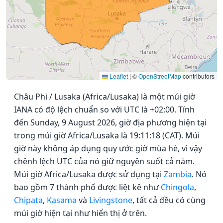
Leaflet
|
©
OpenStreetMap
contributors
Châu Phi / Lusaka (Africa/Lusaka) là một múi giờ
IANA có độ lệch chuẩn so với UTC là +02:00. Tính
đến Sunday, 9 August 2026, giờ địa phương hiện tại
trong múi giờ Africa/Lusaka là 19:11:18 (CAT). Múi
giờ này không áp dụng quy ước giờ mùa hè, vì vậy
chênh lệch UTC của nó giữ nguyên suốt cả năm.
Múi giờ Africa/Lusaka được sử dụng tại
Zambia
. Nó
bao gồm 7 thành phố được liệt kê như
Chingola
,
Chipata
,
Kasama
và
Livingstone
, tất cả đều có cùng
múi giờ hiện tại như hiển thị ở trên.