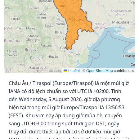
Leaflet
|
©
OpenStreetMap
contributors
Châu Âu / Tiraspol (Europe/Tiraspol) là một múi giờ
IANA có độ lệch chuẩn so với UTC là +02:00. Tính
đến Wednesday, 5 August 2026, giờ địa phương
hiện tại trong múi giờ Europe/Tiraspol là 13:56:53
(EEST). Khu vực này áp dụng giờ mùa hè, chuyển
sang UTC+03:00 trong suốt thời gian DST; ngày
thay đổi được thiết lập bởi cơ sở dữ liệu múi giờ