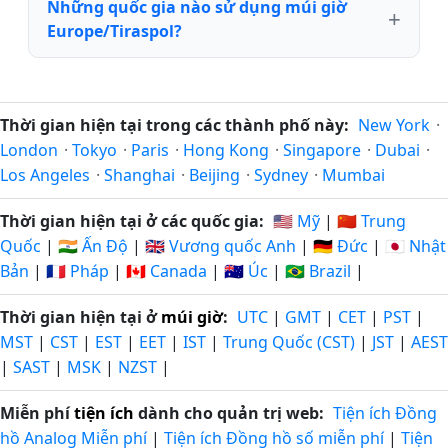
Những quốc gia nào sử dụng múi giờ
Europe/Tiraspol?
Thời gian hiện tại trong các thành phố này:
New York
·
London
·
Tokyo
·
Paris
·
Hong Kong
·
Singapore
·
Dubai
·
Los Angeles
·
Shanghai
·
Beijing
·
Sydney
·
Mumbai
Thời gian hiện tại ở các quốc gia:
🇺🇸 Mỹ
|
🇨🇳 Trung
Quốc
|
🇮🇳 Ấn Độ
|
🇬🇧 Vương quốc Anh
|
🇩🇪 Đức
|
🇯🇵 Nhật
Bản
|
🇫🇷 Pháp
|
🇨🇦 Canada
|
🇦🇺 Úc
|
🇧🇷 Brazil
|
Thời gian hiện tại ở
múi giờ
:
UTC
|
GMT
|
CET
|
PST
|
MST
|
CST
|
EST
|
EET
|
IST
|
Trung Quốc (CST)
|
JST
|
AEST
|
SAST
|
MSK
|
NZST
|
Miễn phí
tiện ích
dành cho quản trị web:
Tiện ích Đồng
hồ Analog Miễn phí
|
Tiện ích Đồng hồ số miễn phí
|
Tiện