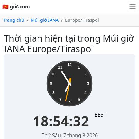
🇻🇳 giờ.com
Trang chủ
Múi giờ IANA
Europe/Tiraspol
Thời gian hiện tại trong Múi giờ
IANA Europe/Tiraspol
18:54:32
12
11
1
10
2
9
3
8
4
7
5
6
EEST
18:54:32
Thứ Sáu, 7 tháng 8 2026