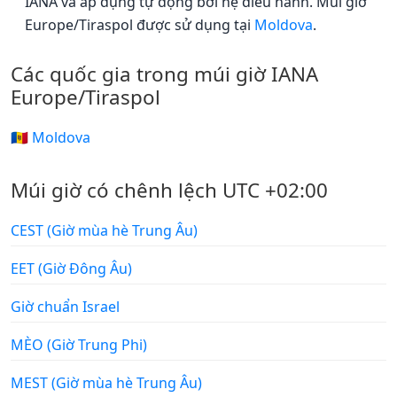
IANA và áp dụng tự động bởi hệ điều hành. Múi giờ
Europe/Tiraspol được sử dụng tại
Moldova
.
Các quốc gia trong múi giờ IANA
Europe/Tiraspol
🇲🇩 Moldova
Múi giờ có chênh lệch UTC +02:00
CEST (Giờ mùa hè Trung Âu)
EET (Giờ Đông Âu)
Giờ chuẩn Israel
MÈO (Giờ Trung Phi)
MEST (Giờ mùa hè Trung Âu)