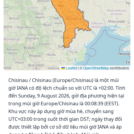
Leaflet
|
©
OpenStreetMap
contributors
Chisinau / Chisinau (Europe/Chisinau) là một múi
giờ IANA có độ lệch chuẩn so với UTC là +02:00. Tính
đến Sunday, 9 August 2026, giờ địa phương hiện tại
trong múi giờ Europe/Chisinau là 00:08:39 (EEST).
Khu vực này áp dụng giờ mùa hè, chuyển sang
UTC+03:00 trong suốt thời gian DST; ngày thay đổi
được thiết lập bởi cơ sở dữ liệu múi giờ IANA và áp