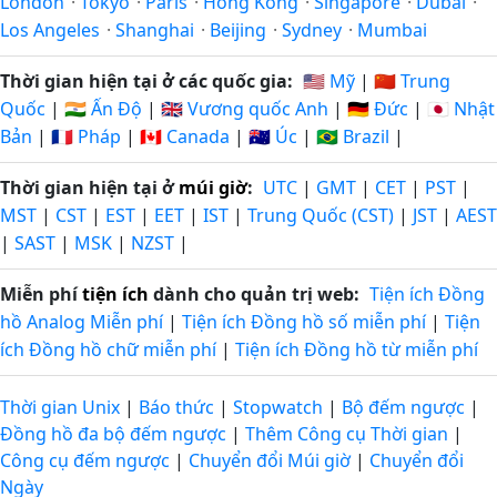
London
·
Tokyo
·
Paris
·
Hong Kong
·
Singapore
·
Dubai
·
Los Angeles
·
Shanghai
·
Beijing
·
Sydney
·
Mumbai
Thời gian hiện tại ở các quốc gia:
🇺🇸 Mỹ
|
🇨🇳 Trung
Quốc
|
🇮🇳 Ấn Độ
|
🇬🇧 Vương quốc Anh
|
🇩🇪 Đức
|
🇯🇵 Nhật
Bản
|
🇫🇷 Pháp
|
🇨🇦 Canada
|
🇦🇺 Úc
|
🇧🇷 Brazil
|
Thời gian hiện tại ở
múi giờ
:
UTC
|
GMT
|
CET
|
PST
|
MST
|
CST
|
EST
|
EET
|
IST
|
Trung Quốc (CST)
|
JST
|
AEST
|
SAST
|
MSK
|
NZST
|
Miễn phí
tiện ích
dành cho quản trị web:
Tiện ích Đồng
hồ Analog Miễn phí
|
Tiện ích Đồng hồ số miễn phí
|
Tiện
ích Đồng hồ chữ miễn phí
|
Tiện ích Đồng hồ từ miễn phí
Thời gian Unix
|
Báo thức
|
Stopwatch
|
Bộ đếm ngược
|
Đồng hồ đa bộ đếm ngược
|
Thêm Công cụ Thời gian
|
Công cụ đếm ngược
|
Chuyển đổi Múi giờ
|
Chuyển đổi
Ngày