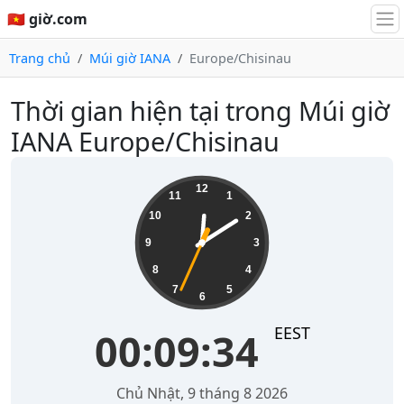
🇻🇳 giờ.com
Trang chủ
Múi giờ IANA
Europe/Chisinau
Thời gian hiện tại trong Múi giờ
IANA Europe/Chisinau
00:09:34
12
11
1
10
2
9
3
8
4
7
5
6
EEST
00:09:34
Chủ Nhật, 9 tháng 8 2026