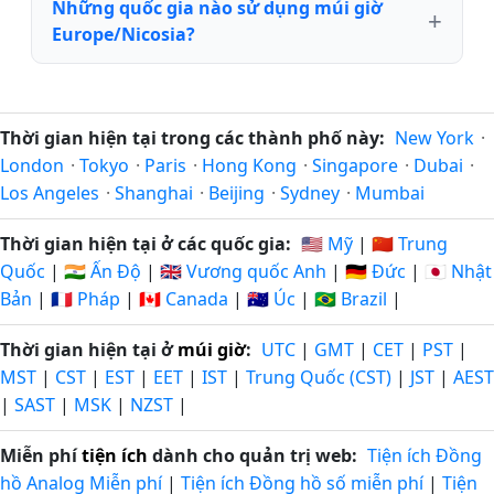
Những quốc gia nào sử dụng múi giờ
Europe/Nicosia?
Thời gian hiện tại trong các thành phố này:
New York
·
London
·
Tokyo
·
Paris
·
Hong Kong
·
Singapore
·
Dubai
·
Los Angeles
·
Shanghai
·
Beijing
·
Sydney
·
Mumbai
Thời gian hiện tại ở các quốc gia:
🇺🇸 Mỹ
|
🇨🇳 Trung
Quốc
|
🇮🇳 Ấn Độ
|
🇬🇧 Vương quốc Anh
|
🇩🇪 Đức
|
🇯🇵 Nhật
Bản
|
🇫🇷 Pháp
|
🇨🇦 Canada
|
🇦🇺 Úc
|
🇧🇷 Brazil
|
Thời gian hiện tại ở
múi giờ
:
UTC
|
GMT
|
CET
|
PST
|
MST
|
CST
|
EST
|
EET
|
IST
|
Trung Quốc (CST)
|
JST
|
AEST
|
SAST
|
MSK
|
NZST
|
Miễn phí
tiện ích
dành cho quản trị web:
Tiện ích Đồng
hồ Analog Miễn phí
|
Tiện ích Đồng hồ số miễn phí
|
Tiện