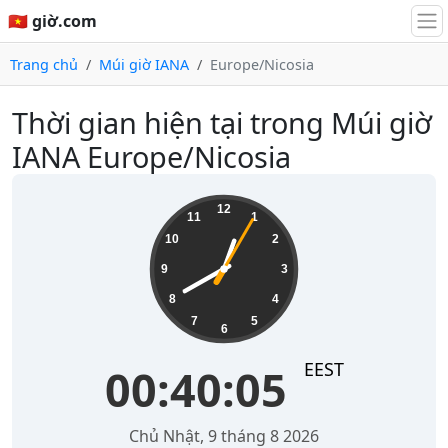
🇻🇳 giờ.com
Trang chủ
Múi giờ IANA
Europe/Nicosia
Thời gian hiện tại trong Múi giờ
IANA Europe/Nicosia
00:40:05
12
11
1
10
2
9
3
8
4
7
5
6
EEST
00:40:05
Chủ Nhật, 9 tháng 8 2026