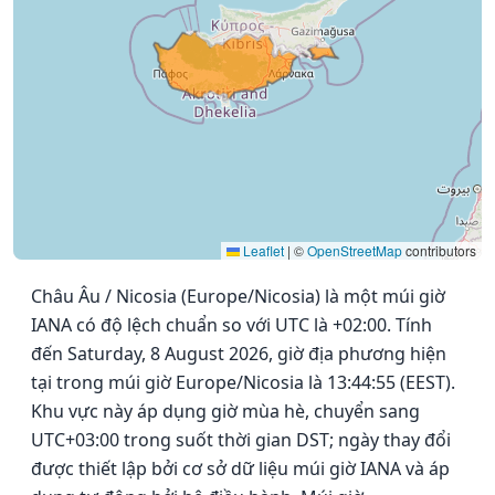
Leaflet
|
©
OpenStreetMap
contributors
Châu Âu / Nicosia (Europe/Nicosia) là một múi giờ
IANA có độ lệch chuẩn so với UTC là +02:00. Tính
đến Saturday, 8 August 2026, giờ địa phương hiện
tại trong múi giờ Europe/Nicosia là 13:44:55 (EEST).
Khu vực này áp dụng giờ mùa hè, chuyển sang
UTC+03:00 trong suốt thời gian DST; ngày thay đổi
được thiết lập bởi cơ sở dữ liệu múi giờ IANA và áp