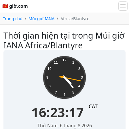
🇻🇳 giờ.com
Trang chủ
Múi giờ IANA
Africa/Blantyre
Thời gian hiện tại trong Múi giờ
IANA Africa/Blantyre
16:23:17
12
11
1
10
2
9
3
8
4
7
5
6
CAT
16:23:17
Thứ Năm, 6 tháng 8 2026