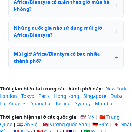
Africa/Blantyre có tuân theo giờ mùa hè
không?
Những quốc gia nào sử dụng múi giờ
Africa/Blantyre?
Múi giờ Africa/Blantyre có bao nhiêu
thành phố?
Thời gian hiện tại trong các thành phố này:
New York
·
London
·
Tokyo
·
Paris
·
Hong Kong
·
Singapore
·
Dubai
·
Los Angeles
·
Shanghai
·
Beijing
·
Sydney
·
Mumbai
Thời gian hiện tại ở các quốc gia:
🇺🇸 Mỹ
|
🇨🇳 Trung
Quốc
|
🇮🇳 Ấn Độ
|
🇬🇧 Vương quốc Anh
|
🇩🇪 Đức
|
🇯🇵 Nhật
Bản
|
🇫🇷 Pháp
|
🇨🇦 Canada
|
🇦🇺 Úc
|
🇧🇷 Brazil
|