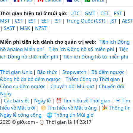
Thời gian hiện tại ở
múi giờ
:
UTC
|
GMT
|
CET
|
PST
|
MST
|
CST
|
EST
|
EET
|
IST
|
Trung Quốc (CST)
|
JST
|
AEST
|
SAST
|
MSK
|
NZST
|
Miễn phí
tiện ích
dành cho quản trị web:
Tiện ích Đồng
hồ Analog Miễn phí
|
Tiện ích Đồng hồ số miễn phí
|
Tiện
ích Đồng hồ chữ miễn phí
|
Tiện ích Đồng hồ từ miễn phí
Thời gian Unix
|
Báo thức
|
Stopwatch
|
Bộ đếm ngược
|
Đồng hồ đa bộ đếm ngược
|
Thêm Công cụ Thời gian
|
Công cụ đếm ngược
|
Chuyển đổi Múi giờ
|
Chuyển đổi
Ngày
|
Các bài viết
|
Ngày lễ
|
⏰ Tìm hiểu về Thời gian
|
☀️ Tìm
hiểu về Mặt trời
|
🌕 Tìm hiểu về Mặt trăng
|
🎉 Thông tin
Ngày lễ công cộng
|
🌐 Thông tin Múi giờ
2025 © giờ.com - ⌚
Thời gian là 14:23:18