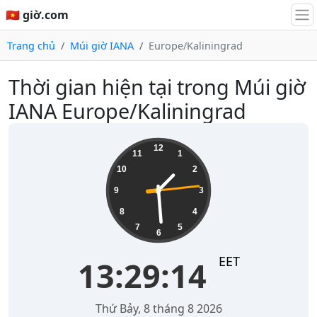
🇻🇳 giờ.com
Trang chủ
Múi giờ IANA
Europe/Kaliningrad
Thời gian hiện tại trong Múi giờ
IANA Europe/Kaliningrad
13:29:14
12
11
1
10
2
9
3
8
4
7
5
6
EET
13:29:14
Thứ Bảy, 8 tháng 8 2026