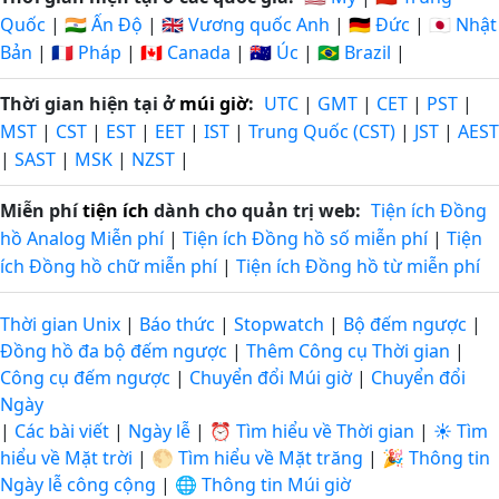
Quốc
|
🇮🇳 Ấn Độ
|
🇬🇧 Vương quốc Anh
|
🇩🇪 Đức
|
🇯🇵 Nhật
Bản
|
🇫🇷 Pháp
|
🇨🇦 Canada
|
🇦🇺 Úc
|
🇧🇷 Brazil
|
Thời gian hiện tại ở
múi giờ
:
UTC
|
GMT
|
CET
|
PST
|
MST
|
CST
|
EST
|
EET
|
IST
|
Trung Quốc (CST)
|
JST
|
AEST
|
SAST
|
MSK
|
NZST
|
Miễn phí
tiện ích
dành cho quản trị web:
Tiện ích Đồng
hồ Analog Miễn phí
|
Tiện ích Đồng hồ số miễn phí
|
Tiện
ích Đồng hồ chữ miễn phí
|
Tiện ích Đồng hồ từ miễn phí
Thời gian Unix
|
Báo thức
|
Stopwatch
|
Bộ đếm ngược
|
Đồng hồ đa bộ đếm ngược
|
Thêm Công cụ Thời gian
|
Công cụ đếm ngược
|
Chuyển đổi Múi giờ
|
Chuyển đổi
Ngày
|
Các bài viết
|
Ngày lễ
|
⏰ Tìm hiểu về Thời gian
|
☀️ Tìm
hiểu về Mặt trời
|
🌕 Tìm hiểu về Mặt trăng
|
🎉 Thông tin
Ngày lễ công cộng
|
🌐 Thông tin Múi giờ