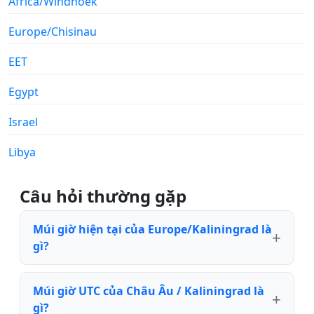
Africa/Windhoek
Europe/Chisinau
EET
Egypt
Israel
Libya
Câu hỏi thường gặp
Múi giờ hiện tại của Europe/Kaliningrad là
gì?
Múi giờ UTC của Châu Âu / Kaliningrad là
gì?