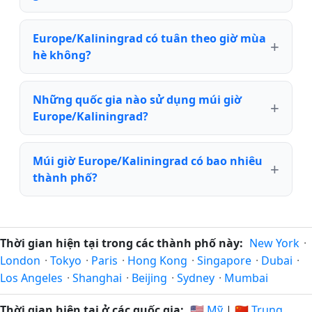
Europe/Kaliningrad có tuân theo giờ mùa
hè không?
Những quốc gia nào sử dụng múi giờ
Europe/Kaliningrad?
Múi giờ Europe/Kaliningrad có bao nhiêu
thành phố?
Thời gian hiện tại trong các thành phố này:
New York
·
London
·
Tokyo
·
Paris
·
Hong Kong
·
Singapore
·
Dubai
·
Los Angeles
·
Shanghai
·
Beijing
·
Sydney
·
Mumbai
Thời gian hiện tại ở các quốc gia:
🇺🇸 Mỹ
|
🇨🇳 Trung