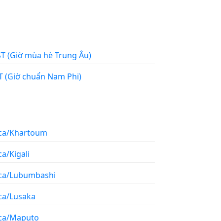
MEST (Giờ mùa hè Trung Âu)
SAST (Giờ chuẩn Nam Phi)
ica/Khartoum
ca/Kigali
ica/Lubumbashi
ica/Lusaka
ica/Maputo