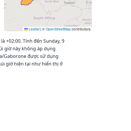
Leaflet
|
©
OpenStreetMap
contributors
là +02:00. Tính đến Sunday, 9
Múi giờ này không áp dụng
rica/Gaborone được sử dụng
úi giờ hiện tại như hiển thị ở