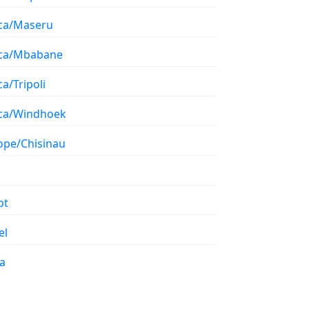
ica/Maseru
ica/Mbabane
ca/Tripoli
ica/Windhoek
ope/Chisinau
pt
el
a