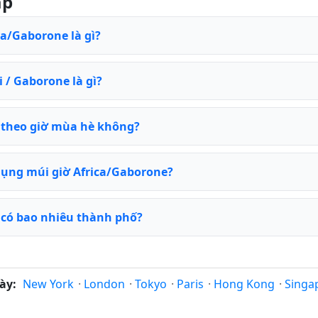
ặp
ca/Gaborone là gì?
 / Gaborone là gì?
 theo giờ mùa hè không?
ụng múi giờ Africa/Gaborone?
 có bao nhiêu thành phố?
ày:
New York
·
London
·
Tokyo
·
Paris
·
Hong Kong
·
Singa