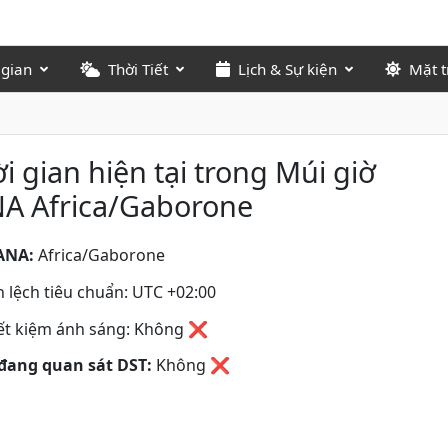
 gian
Thời Tiết
Lịch & Sự kiện
Mặt t
i gian hiện tại trong Múi giờ
NA Africa/Gaborone
ANA:
Africa/Gaborone
 lệch tiêu chuẩn: UTC +02:00
iết kiệm ánh sáng: Không ❌
đang quan sát DST:
Không
❌