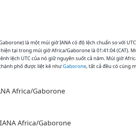
Gaborone) là một múi giờ IANA có độ lệch chuẩn so với UTC 
hiện tại trong múi giờ Africa/Gaborone là 01:41:04 (CAT). 
chênh lệch UTC của nó giữ nguyên suốt cả năm. Múi giờ Af
thành phố được liệt kê như
Gaborone
, tất cả đều có cùng m
IANA Africa/Gaborone
 IANA Africa/Gaborone