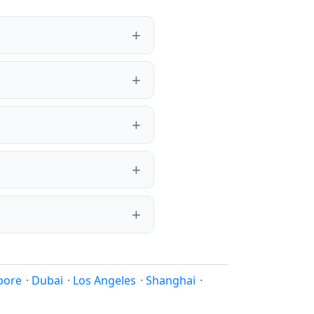
pore
·
Dubai
·
Los Angeles
·
Shanghai
·