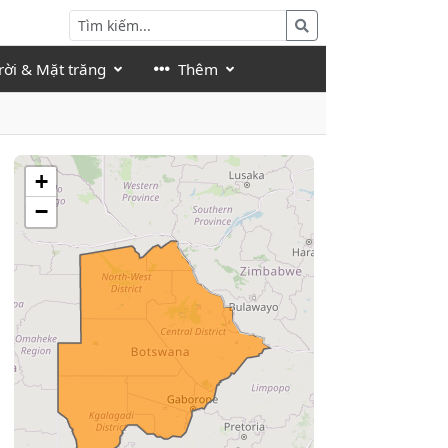
rời & Mặt trăng
Thêm
+
−