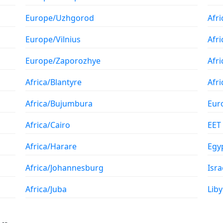
Europe/Uzhgorod
Afr
Europe/Vilnius
Afr
Europe/Zaporozhye
Afri
Africa/Blantyre
Afr
Africa/Bujumbura
Eur
Africa/Cairo
EET
Africa/Harare
Egy
Africa/Johannesburg
Isra
Africa/Juba
Liby