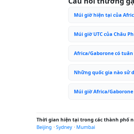
Câu hỏi thường g
Múi giờ hiện tại của Afri
Múi giờ UTC của Châu Phi
Africa/Gaborone có tuân
Những quốc gia nào sử d
Múi giờ Africa/Gaborone
Thời gian hiện tại trong các thành phố n
Beijing
·
Sydney
·
Mumbai