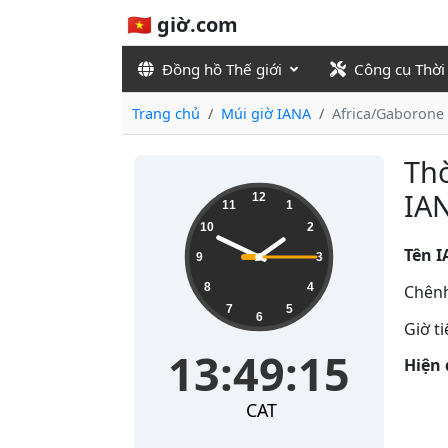
🇻🇳 giờ.com
Đồng hồ Thế giới
Công cụ Thời
Trang chủ
Múi giờ IANA
Africa/Gaborone
Thờ
13:49:16
IA
12
11
1
10
2
Tên I
9
3
8
4
Chênh
7
5
6
Giờ t
13:49:16
Hiện 
CAT