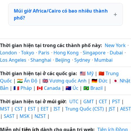
Múi giờ Africa/Cairo có bao nhiêu thành
phố?
Thời gian hiện tại trong các thành phố này:
New York
·
London
·
Tokyo
·
Paris
·
Hong Kong
·
Singapore
·
Dubai
·
Los Angeles
·
Shanghai
·
Beijing
·
Sydney
·
Mumbai
Thời gian hiện tại ở các quốc gia:
🇺🇸 Mỹ
|
🇨🇳 Trung
Quốc
|
🇮🇳 Ấn Độ
|
🇬🇧 Vương quốc Anh
|
🇩🇪 Đức
|
🇯🇵 Nhật
Bản
|
🇫🇷 Pháp
|
🇨🇦 Canada
|
🇦🇺 Úc
|
🇧🇷 Brazil
|
Thời gian hiện tại ở
múi giờ
:
UTC
|
GMT
|
CET
|
PST
|
MST
|
CST
|
EST
|
EET
|
IST
|
Trung Quốc (CST)
|
JST
|
AEST
|
SAST
|
MSK
|
NZST
|
Miễn phí
tiện ích
dành cho quản trị web:
Tiện ích Đồng