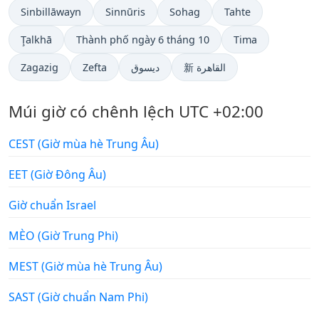
Sinbillāwayn
Sinnūris
Sohag
Tahte
Ţalkhā
Thành phố ngày 6 tháng 10
Tima
Zagazig
Zefta
ديسوق
新 القاهرة
Múi giờ có chênh lệch UTC +02:00
CEST (Giờ mùa hè Trung Âu)
EET (Giờ Đông Âu)
Giờ chuẩn Israel
MÈO (Giờ Trung Phi)
MEST (Giờ mùa hè Trung Âu)
SAST (Giờ chuẩn Nam Phi)