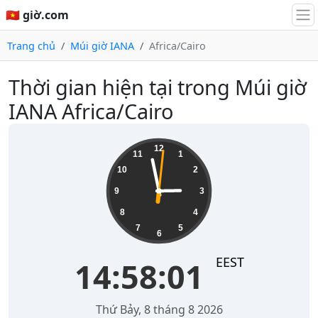
🇻🇳 giờ.com
Trang chủ
Múi giờ IANA
Africa/Cairo
Thời gian hiện tại trong Múi giờ
IANA Africa/Cairo
14:58:01
12
11
1
10
2
9
3
8
4
7
5
6
EEST
14:58:01
Thứ Bảy, 8 tháng 8 2026