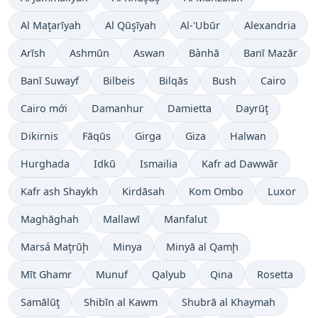
Al Maţarīyah
Al Qūşīyah
Al-'Ubūr
Alexandria
Arīsh
Ashmūn
Aswan
Bànhā
Banī Mazār
Banī Suwayf
Bilbeis
Bilqās
Bush
Cairo
Cairo mới
Damanhur
Damietta
Dayrūţ
Dikirnis
Fāqūs
Girga
Giza
Halwan
Hurghada
Idkū
Ismailia
Kafr ad Dawwār
Kafr ash Shaykh
Kirdāsah
Kom Ombo
Luxor
Maghāghah
Mallawī
Manfalut
Marsá Maţrūḩ
Minya
Minyā al Qamḩ
Mīt Ghamr
Munuf
Qalyub
Qina
Rosetta
Samālūţ
Shibīn al Kawm
Shubrā al Khaymah