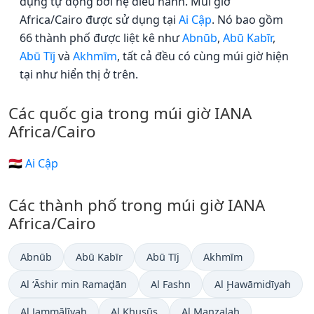
dụng tự động bởi hệ điều hành. Múi giờ
Africa/Cairo được sử dụng tại
Ai Cập
. Nó bao gồm
66 thành phố được liệt kê như
Abnūb
,
Abū Kabīr
,
Abū Tīj
và
Akhmīm
, tất cả đều có cùng múi giờ hiện
tại như hiển thị ở trên.
Các quốc gia trong múi giờ IANA
Africa/Cairo
🇪🇬 Ai Cập
Các thành phố trong múi giờ IANA
Africa/Cairo
Abnūb
Abū Kabīr
Abū Tīj
Akhmīm
Al ‘Āshir min Ramaḑān
Al Fashn
Al Ḩawāmidīyah
Al Jammālīyah
Al Khuşūş
Al Manzalah