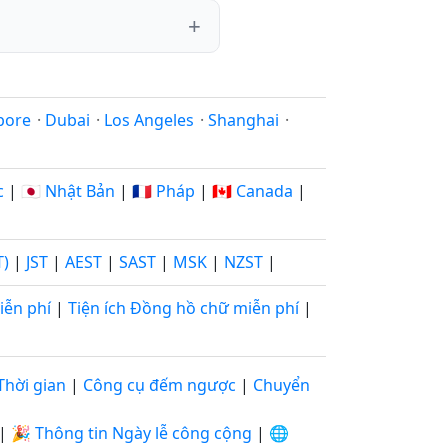
pore
·
Dubai
·
Los Angeles
·
Shanghai
·
c
|
🇯🇵 Nhật Bản
|
🇫🇷 Pháp
|
🇨🇦 Canada
|
T)
|
JST
|
AEST
|
SAST
|
MSK
|
NZST
|
iễn phí
|
Tiện ích Đồng hồ chữ miễn phí
|
Thời gian
|
Công cụ đếm ngược
|
Chuyển
|
🎉 Thông tin Ngày lễ công cộng
|
🌐