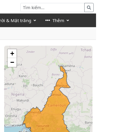
rời & Mặt trăng
Thêm
+
−