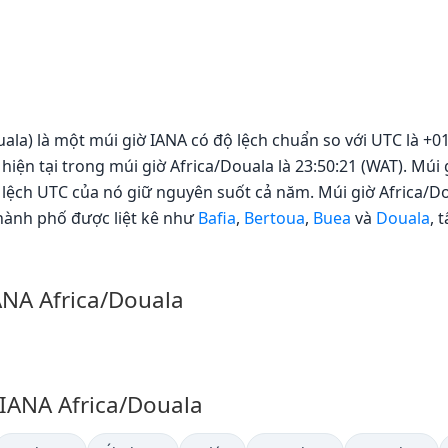
ala) là một múi giờ IANA có độ lệch chuẩn so với UTC là +01
hiện tại trong múi giờ Africa/Douala là 23:50:21 (WAT). Mú
 lệch UTC của nó giữ nguyên suốt cả năm. Múi giờ Africa/D
hành phố được liệt kê như
Bafia
,
Bertoua
,
Buea
và
Douala
, 
ANA Africa/Douala
 IANA Africa/Douala