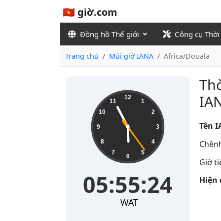
🇻🇳 giờ.com
Đồng hồ Thế giới
Công cụ Thời
Trang chủ
Múi giờ IANA
Africa/Douala
Thờ
05:55:24
IAN
12
11
1
10
2
Tên I
9
3
8
4
Chênh
7
5
6
Giờ t
05:55:24
Hiện 
WAT