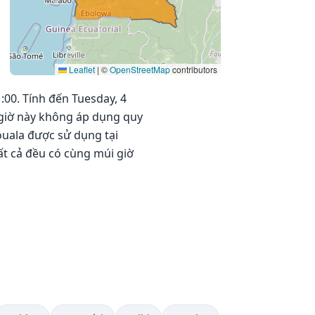
Leaflet
|
©
OpenStreetMap
contributors
:00. Tính đến Tuesday, 4
i giờ này không áp dụng quy
ouala được sử dụng tại
tất cả đều có cùng múi giờ