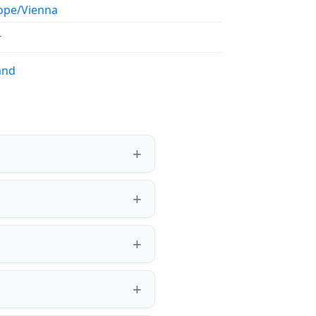
ope/Vienna
T
and