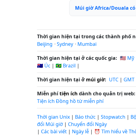
Múi giờ Africa/Douala c
Thời gian hiện tại trong các thành phố n
Beijing
·
Sydney
·
Mumbai
Thời gian hiện tại ở các quốc gia:
🇺🇸 Mỹ
🇦🇺 Úc
|
🇧🇷 Brazil
|
Thời gian hiện tại ở
múi giờ
:
UTC
|
GMT
Miễn phí
tiện ích
dành cho quản trị web:
Tiện ích Đồng hồ từ miễn phí
Thời gian Unix
|
Báo thức
|
Stopwatch
|
B
đổi Múi giờ
|
Chuyển đổi Ngày
|
Các bài viết
|
Ngày lễ
|
⏰ Tìm hiểu về Thờ