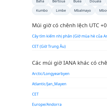
Bafia
Bertoua
Buea
Douala
Kumbo
Limbe
Mbalmayo
Mbo
Múi giờ có chênh lệch UTC +0
Cây tìm kiếm nhị phân (Giờ mùa hè củ
CET (Giờ Trung Âu)
Các múi giờ IANA khác có ch
Arctic/Longyearbyen
Atlantic/Jan_Mayen
CET
Europe/Andorra