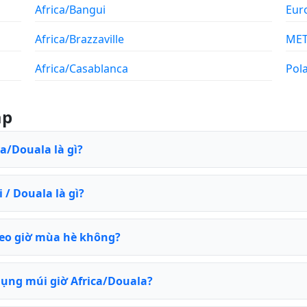
Africa/Bangui
Eur
Africa/Brazzaville
ME
Africa/Casablanca
Pol
ặp
ca/Douala là gì?
 / Douala là gì?
heo giờ mùa hè không?
ụng múi giờ Africa/Douala?