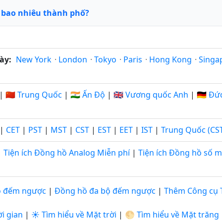
ó bao nhiêu thành phố?
ày:
New York
·
London
·
Tokyo
·
Paris
·
Hong Kong
·
Singa
|
🇨🇳 Trung Quốc
|
🇮🇳 Ấn Độ
|
🇬🇧 Vương quốc Anh
|
🇩🇪 Đứ
|
CET
|
PST
|
MST
|
CST
|
EST
|
EET
|
IST
|
Trung Quốc (CS
Tiện ích Đồng hồ Analog Miễn phí
|
Tiện ích Đồng hồ số m
ộ đếm ngược
|
Đồng hồ đa bộ đếm ngược
|
Thêm Công cụ 
i gian
|
☀️ Tìm hiểu về Mặt trời
|
🌕 Tìm hiểu về Mặt trăng