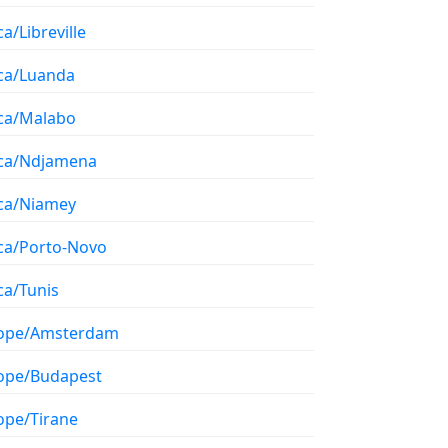
ca/Libreville
ica/Luanda
ica/Malabo
ica/Ndjamena
ica/Niamey
ica/Porto-Novo
ca/Tunis
ope/Amsterdam
ope/Budapest
ope/Tirane