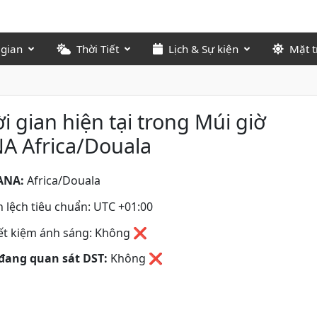
 gian
Thời Tiết
Lịch & Sự kiện
Mặt t
i gian hiện tại trong Múi giờ
A Africa/Douala
ANA:
Africa/Douala
 lệch tiêu chuẩn: UTC +01:00
iết kiệm ánh sáng: Không ❌
đang quan sát DST:
Không
❌