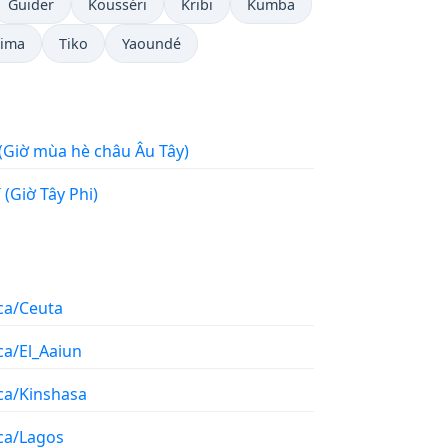
Guider
Kousséri
Kribi
Kumba
ima
Tiko
Yaoundé
Tây (Giờ mùa hè châu Âu Tây)
WAT (Giờ Tây Phi)
ca/Ceuta
ca/El_Aaiun
ica/Kinshasa
ica/Lagos