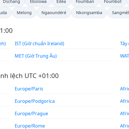
Dschang
Ébolowa
Edéa
Foumban
Foumbot
uda
Melong
Ngaoundéré
Nkongsamba
Sangmél
1:00
a Anh)
IST (Giờ chuẩn Ireland)
MET (Giờ Trung Âu)
ênh lệch UTC +01:00
Europe/Paris
Afri
Europe/Podgorica
Afri
Europe/Prague
Afr
Europe/Rome
Afr