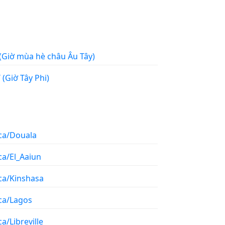
Tây (Giờ mùa hè châu Âu Tây)
WAT (Giờ Tây Phi)
ica/Douala
ca/El_Aaiun
ica/Kinshasa
ica/Lagos
ca/Libreville