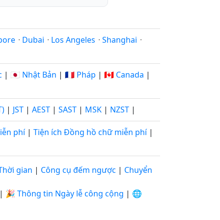
pore
·
Dubai
·
Los Angeles
·
Shanghai
·
c
|
🇯🇵 Nhật Bản
|
🇫🇷 Pháp
|
🇨🇦 Canada
|
T)
|
JST
|
AEST
|
SAST
|
MSK
|
NZST
|
iễn phí
|
Tiện ích Đồng hồ chữ miễn phí
|
Thời gian
|
Công cụ đếm ngược
|
Chuyển
|
🎉 Thông tin Ngày lễ công cộng
|
🌐