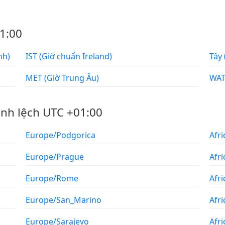
1:00
a Anh)
IST (Giờ chuẩn Ireland)
MET (Giờ Trung Âu)
ênh lệch UTC +01:00
Europe/Podgorica
Afr
Europe/Prague
Afri
Europe/Rome
Afr
Europe/San_Marino
Afr
Europe/Sarajevo
Afri