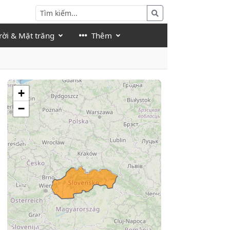
rời & Mặt trăng
Thêm
+
−