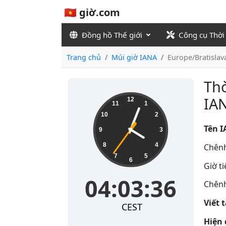
🇻🇳 giờ.com
Đồng hồ Thế giới
Công cụ Thời
Trang chủ
Múi giờ IANA
Europe/Bratislav
Thờ
04:03:37
IAN
12
11
1
10
2
Tên I
9
3
8
4
Chênh
7
5
6
Giờ t
04:03:37
Chênh
Viết 
CEST
Hiện 