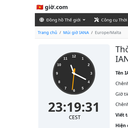
🇻🇳 giờ.com
Đồng hồ Thế giới
Công cụ Thời
Trang chủ
Múi giờ IANA
Europe/Malta
Thờ
23:19:32
IA
12
11
1
10
2
Tên I
9
3
8
4
Chênh
7
5
6
Giờ t
23:19:32
Chênh
Viết 
CEST
Hiện 