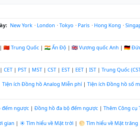
ày:
New York
·
London
·
Tokyo
·
Paris
·
Hong Kong
·
Singa
|
🇨🇳 Trung Quốc
|
🇮🇳 Ấn Độ
|
🇬🇧 Vương quốc Anh
|
🇩🇪 Đứ
|
CET
|
PST
|
MST
|
CST
|
EST
|
EET
|
IST
|
Trung Quốc (CS
Tiện ích Đồng hồ Analog Miễn phí
|
Tiện ích Đồng hồ số m
ộ đếm ngược
|
Đồng hồ đa bộ đếm ngược
|
Thêm Công cụ 
i gian
|
☀️ Tìm hiểu về Mặt trời
|
🌕 Tìm hiểu về Mặt trăng