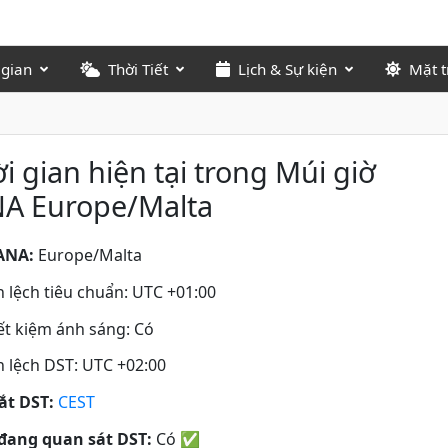
 gian
Thời Tiết
Lịch & Sự kiện
Mặt t
i gian hiện tại trong Múi giờ
NA Europe/Malta
ANA:
Europe/Malta
 lệch tiêu chuẩn: UTC +01:00
iết kiệm ánh sáng: Có
 lệch DST: UTC +02:00
tắt DST:
CEST
đang quan sát DST:
Có
✅