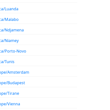
ica/Luanda
ica/Malabo
ica/Ndjamena
ica/Niamey
ica/Porto-Novo
ca/Tunis
ope/Amsterdam
ope/Budapest
ope/Tirane
ope/Vienna