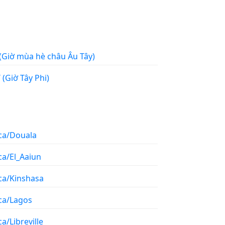
Tây (Giờ mùa hè châu Âu Tây)
WAT (Giờ Tây Phi)
ica/Douala
ca/El_Aaiun
ica/Kinshasa
ica/Lagos
ca/Libreville