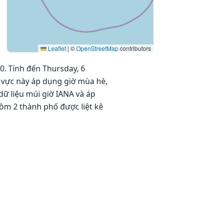
Leaflet
|
©
OpenStreetMap
contributors
0. Tính đến Thursday, 6
u vực này áp dụng giờ mùa hè,
dữ liệu múi giờ IANA và áp
ồm 2 thành phố được liệt kê