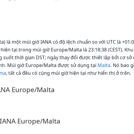
a) là một múi giờ IANA có độ lệch chuẩn so với UTC là +01:0
hiện tại trong múi giờ Europe/Malta là 23:18:38 (CEST). Kh
suốt thời gian DST; ngày thay đổi được thiết lập bởi cơ sở 
nh. Múi giờ Europe/Malta được sử dụng tại
Malta
. Nó bao g
ema
, tất cả đều có cùng múi giờ hiện tại như hiển thị ở trên.
IANA Europe/Malta
 IANA Europe/Malta