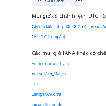
San Pawl il-Baħar
Sliema
Múi giờ có chênh lệch UTC +0
Cây tìm kiếm nhị phân (Giờ mùa hè củ
CET (Giờ Trung Âu)
Các múi giờ IANA khác có ch
Arctic/Longyearbyen
Atlantic/Jan_Mayen
CET
Europe/Andorra
Europe/Belgrade