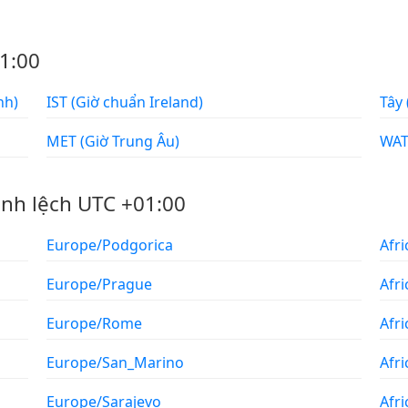
1:00
a Anh)
IST (Giờ chuẩn Ireland)
MET (Giờ Trung Âu)
ênh lệch UTC +01:00
Europe/Podgorica
Afr
Europe/Prague
Afri
Europe/Rome
Afr
Europe/San_Marino
Afr
Europe/Sarajevo
Afri