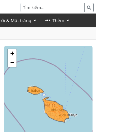
rời & Mặt trăng
Thêm
+
−