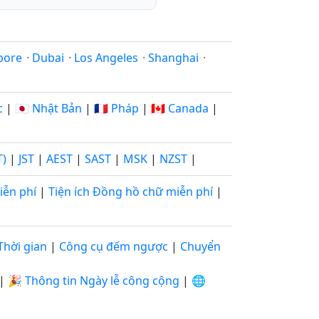
pore
·
Dubai
·
Los Angeles
·
Shanghai
·
c
|
🇯🇵 Nhật Bản
|
🇫🇷 Pháp
|
🇨🇦 Canada
|
T)
|
JST
|
AEST
|
SAST
|
MSK
|
NZST
|
iễn phí
|
Tiện ích Đồng hồ chữ miễn phí
|
Thời gian
|
Công cụ đếm ngược
|
Chuyển
|
🎉 Thông tin Ngày lễ công cộng
|
🌐