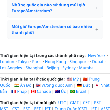
Những quốc gia nào sử dụng múi giờ
Europe/Amsterdam?
Múi giờ Europe/Amsterdam có bao nhiêu
thành phố?
Thời gian hiện tại trong các thành phố này:
New York
·
London
·
Tokyo
·
Paris
·
Hong Kong
·
Singapore
·
Dubai
·
Los Angeles
·
Shanghai
·
Beijing
·
Sydney
·
Mumbai
Thời gian hiện tại ở các quốc gia:
🇺🇸 Mỹ
|
🇨🇳 Trung
Quốc
|
🇮🇳 Ấn Độ
|
🇬🇧 Vương quốc Anh
|
🇩🇪 Đức
|
🇯🇵 Nhật
Bản
|
🇫🇷 Pháp
|
🇨🇦 Canada
|
🇦🇺 Úc
|
🇧🇷 Brazil
|
Thời gian hiện tại ở
múi giờ
:
UTC
|
GMT
|
CET
|
PST
|
MST
|
CST
|
EST
|
EET
|
IST
|
Trung Quốc (CST)
|
JST
|
AEST