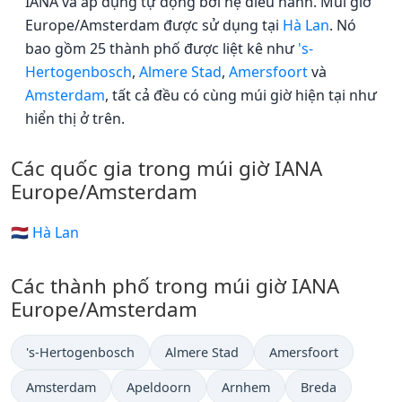
IANA và áp dụng tự động bởi hệ điều hành. Múi giờ
Europe/Amsterdam được sử dụng tại
Hà Lan
. Nó
bao gồm 25 thành phố được liệt kê như
's-
Hertogenbosch
,
Almere Stad
,
Amersfoort
và
Amsterdam
, tất cả đều có cùng múi giờ hiện tại như
hiển thị ở trên.
Các quốc gia trong múi giờ IANA
Europe/Amsterdam
🇳🇱 Hà Lan
Các thành phố trong múi giờ IANA
Europe/Amsterdam
's-Hertogenbosch
Almere Stad
Amersfoort
Amsterdam
Apeldoorn
Arnhem
Breda