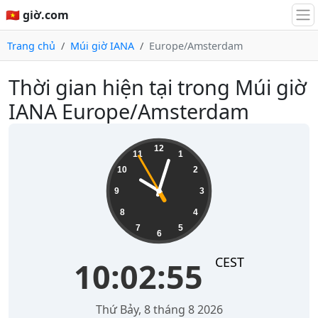
🇻🇳 giờ.com
Trang chủ
Múi giờ IANA
Europe/Amsterdam
Thời gian hiện tại trong Múi giờ
IANA Europe/Amsterdam
10:02:55
12
11
1
10
2
9
3
8
4
7
5
6
CEST
10:02:55
Thứ Bảy, 8 tháng 8 2026