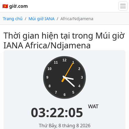
🇻🇳 giờ.com
Trang chủ
Múi giờ IANA
Africa/Ndjamena
Thời gian hiện tại trong Múi giờ
IANA Africa/Ndjamena
03:22:05
12
11
1
10
2
9
3
8
4
7
5
6
WAT
03:22:05
Thứ Bảy, 8 tháng 8 2026