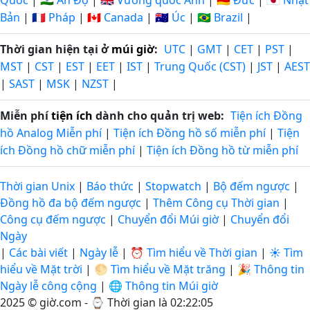
Quốc
|
🇮🇳 Ấn Độ
|
🇬🇧 Vương quốc Anh
|
🇩🇪 Đức
|
🇯🇵 Nhật
Bản
|
🇫🇷 Pháp
|
🇨🇦 Canada
|
🇦🇺 Úc
|
🇧🇷 Brazil
|
Thời gian hiện tại ở
múi giờ
:
UTC
|
GMT
|
CET
|
PST
|
MST
|
CST
|
EST
|
EET
|
IST
|
Trung Quốc (CST)
|
JST
|
AEST
|
SAST
|
MSK
|
NZST
|
Miễn phí
tiện ích
dành cho quản trị web:
Tiện ích Đồng
hồ Analog Miễn phí
|
Tiện ích Đồng hồ số miễn phí
|
Tiện
ích Đồng hồ chữ miễn phí
|
Tiện ích Đồng hồ từ miễn phí
Thời gian Unix
|
Báo thức
|
Stopwatch
|
Bộ đếm ngược
|
Đồng hồ đa bộ đếm ngược
|
Thêm Công cụ Thời gian
|
Công cụ đếm ngược
|
Chuyển đổi Múi giờ
|
Chuyển đổi
Ngày
|
Các bài viết
|
Ngày lễ
|
⏰ Tìm hiểu về Thời gian
|
☀️ Tìm
hiểu về Mặt trời
|
🌕 Tìm hiểu về Mặt trăng
|
🎉 Thông tin
Ngày lễ công cộng
|
🌐 Thông tin Múi giờ
2025 © giờ.com - ⌚
Thời gian là 02:22:06