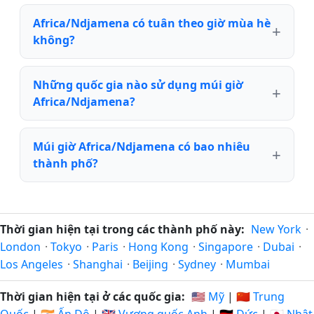
Africa/Ndjamena có tuân theo giờ mùa hè
không?
Những quốc gia nào sử dụng múi giờ
Africa/Ndjamena?
Múi giờ Africa/Ndjamena có bao nhiêu
thành phố?
Thời gian hiện tại trong các thành phố này:
New York
·
London
·
Tokyo
·
Paris
·
Hong Kong
·
Singapore
·
Dubai
·
Los Angeles
·
Shanghai
·
Beijing
·
Sydney
·
Mumbai
Thời gian hiện tại ở các quốc gia:
🇺🇸 Mỹ
|
🇨🇳 Trung