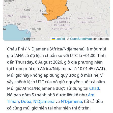
Leaflet
|
©
OpenStreetMap
contributors
Châu Phi / N'Djamena (Africa/Ndjamena) là một múi
giờ IANA có độ lệch chuẩn so với UTC là +01:00. Tính
đến Thursday, 6 August 2026, giờ địa phương hiện
tại trong múi giờ Africa/Ndjamena là 10:01:45 (WAT).
Múi giờ này không áp dụng quy ước giờ mùa hè, vì
vậy chênh lệch UTC của nó giữ nguyên suốt cả năm.
Múi giờ Africa/Ndjamena được sử dụng tại
Chad
.
Nó bao gồm 5 thành phố được liệt kê như
Am
Timan
,
Doba
,
N'Djamena
và
N'Djamena
, tất cả đều
có cùng múi giờ hiện tại như hiển thị ở trên.