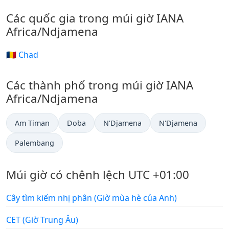
Các quốc gia trong múi giờ IANA
Africa/Ndjamena
🇹🇩 Chad
Các thành phố trong múi giờ IANA
Africa/Ndjamena
Am Timan
Doba
N'Djamena
N'Djamena
Palembang
Múi giờ có chênh lệch UTC +01:00
Cây tìm kiếm nhị phân (Giờ mùa hè của Anh)
CET (Giờ Trung Âu)