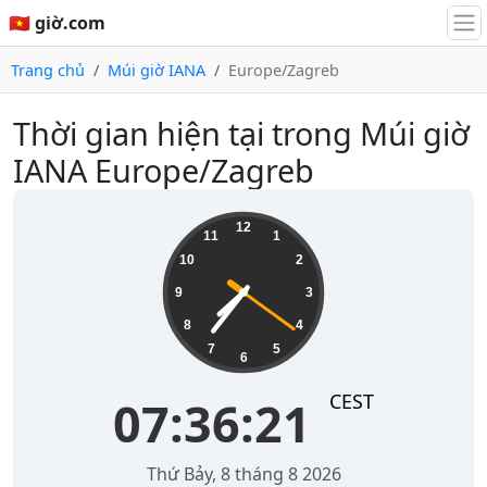
🇻🇳 giờ.com
Trang chủ
Múi giờ IANA
Europe/Zagreb
Thời gian hiện tại trong Múi giờ
IANA Europe/Zagreb
07:36:21
12
11
1
10
2
9
3
8
4
7
5
6
CEST
07:36:21
Thứ Bảy, 8 tháng 8 2026