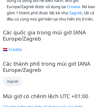
dụng tự động bởi hệ điều hành. Múi giờ
Europe/Zagreb được sử dụng tại
Croatia
. Nó bao
gồm 1 thành phố được liệt kê như
Zagreb
, tất cả
đều có cùng múi giờ hiện tại như hiển thị ở trên.
Các quốc gia trong múi giờ IANA
Europe/Zagreb
🇭🇷 Croatia
Các thành phố trong múi giờ IANA
Europe/Zagreb
Zagreb
Múi giờ có chênh lệch UTC +01:00
Cây tìm kiếm nhị phân (Giờ mùa hè của Anh)