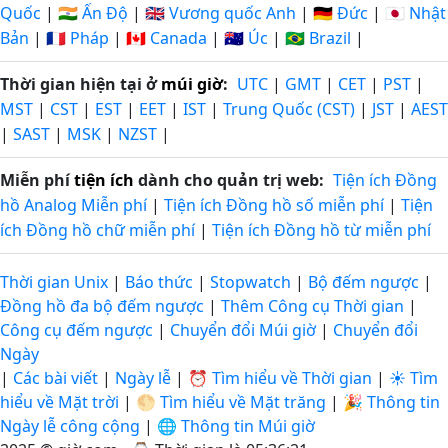
Quốc
|
🇮🇳 Ấn Độ
|
🇬🇧 Vương quốc Anh
|
🇩🇪 Đức
|
🇯🇵 Nhật
Bản
|
🇫🇷 Pháp
|
🇨🇦 Canada
|
🇦🇺 Úc
|
🇧🇷 Brazil
|
Thời gian hiện tại ở
múi giờ
:
UTC
|
GMT
|
CET
|
PST
|
MST
|
CST
|
EST
|
EET
|
IST
|
Trung Quốc (CST)
|
JST
|
AEST
|
SAST
|
MSK
|
NZST
|
Miễn phí
tiện ích
dành cho quản trị web:
Tiện ích Đồng
hồ Analog Miễn phí
|
Tiện ích Đồng hồ số miễn phí
|
Tiện
ích Đồng hồ chữ miễn phí
|
Tiện ích Đồng hồ từ miễn phí
Thời gian Unix
|
Báo thức
|
Stopwatch
|
Bộ đếm ngược
|
Đồng hồ đa bộ đếm ngược
|
Thêm Công cụ Thời gian
|
Công cụ đếm ngược
|
Chuyển đổi Múi giờ
|
Chuyển đổi
Ngày
|
Các bài viết
|
Ngày lễ
|
⏰ Tìm hiểu về Thời gian
|
☀️ Tìm
hiểu về Mặt trời
|
🌕 Tìm hiểu về Mặt trăng
|
🎉 Thông tin
Ngày lễ công cộng
|
🌐 Thông tin Múi giờ