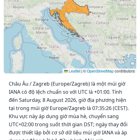
Leaflet
|
©
OpenStreetMap
contributors
Châu Âu / Zagreb (Europe/Zagreb) là một múi giờ
IANA có độ lệch chuẩn so với UTC là +01:00. Tính
đến Saturday, 8 August 2026, giờ địa phương hiện
tại trong múi giờ Europe/Zagreb là 07:35:26 (CEST).
Khu vực này áp dụng giờ mùa hè, chuyển sang
UTC+02:00 trong suốt thời gian DST; ngày thay đổi
được thiết lập bởi cơ sở dữ liệu múi giờ IANA và áp