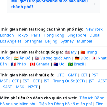
Múi giờ Europe/Stockholm có bao nhiêu
thành phố?
Thời gian hiện tại trong các thành phố này:
New York
·
London
·
Tokyo
·
Paris
·
Hong Kong
·
Singapore
·
Dubai
·
Los Angeles
·
Shanghai
·
Beijing
·
Sydney
·
Mumbai
Thời gian hiện tại ở các quốc gia:
🇺🇸 Mỹ
|
🇨🇳 Trung
Quốc
|
🇮🇳 Ấn Độ
|
🇬🇧 Vương quốc Anh
|
🇩🇪 Đức
|
🇯🇵 Nhật
Bản
|
🇫🇷 Pháp
|
🇨🇦 Canada
|
🇦🇺 Úc
|
🇧🇷 Brazil
|
Thời gian hiện tại ở
múi giờ
:
UTC
|
GMT
|
CET
|
PST
|
MST
|
CST
|
EST
|
EET
|
IST
|
Trung Quốc (CST)
|
JST
|
AEST
|
SAST
|
MSK
|
NZST
|
Miễn phí
tiện ích
dành cho quản trị web:
Tiện ích Đồng
hồ Analog Miễn phí
|
Tiện ích Đồng hồ số miễn phí
|
Tiện