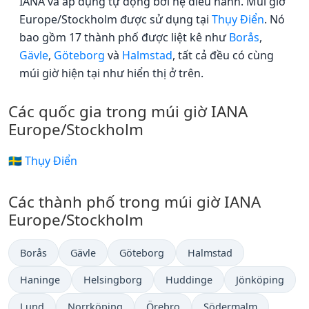
IANA và áp dụng tự động bởi hệ điều hành. Múi giờ
Europe/Stockholm được sử dụng tại
Thụy Điển
. Nó
bao gồm 17 thành phố được liệt kê như
Borås
,
Gävle
,
Göteborg
và
Halmstad
, tất cả đều có cùng
múi giờ hiện tại như hiển thị ở trên.
Các quốc gia trong múi giờ IANA
Europe/Stockholm
🇸🇪 Thụy Điển
Các thành phố trong múi giờ IANA
Europe/Stockholm
Borås
Gävle
Göteborg
Halmstad
Haninge
Helsingborg
Huddinge
Jönköping
Lund
Norrköping
Örebro
Södermalm