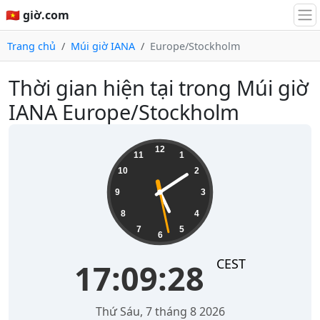
🇻🇳 giờ.com
Trang chủ
Múi giờ IANA
Europe/Stockholm
Thời gian hiện tại trong Múi giờ
IANA Europe/Stockholm
17:09:28
12
11
1
10
2
9
3
8
4
7
5
6
CEST
17:09:28
Thứ Sáu, 7 tháng 8 2026