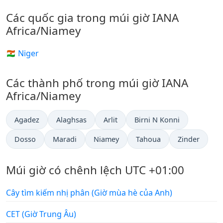
Các quốc gia trong múi giờ IANA
Africa/Niamey
🇳🇪 Niger
Các thành phố trong múi giờ IANA
Africa/Niamey
Agadez
Alaghsas
Arlit
Birni N Konni
Dosso
Maradi
Niamey
Tahoua
Zinder
Múi giờ có chênh lệch UTC +01:00
Cây tìm kiếm nhị phân (Giờ mùa hè của Anh)
CET (Giờ Trung Âu)