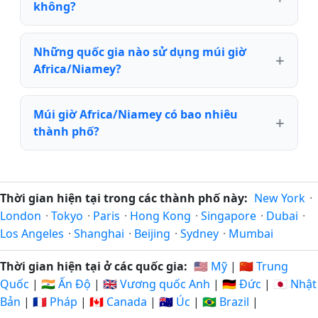
không?
Những quốc gia nào sử dụng múi giờ
Africa/Niamey?
Múi giờ Africa/Niamey có bao nhiêu
thành phố?
Thời gian hiện tại trong các thành phố này:
New York
·
London
·
Tokyo
·
Paris
·
Hong Kong
·
Singapore
·
Dubai
·
Los Angeles
·
Shanghai
·
Beijing
·
Sydney
·
Mumbai
Thời gian hiện tại ở các quốc gia:
🇺🇸 Mỹ
|
🇨🇳 Trung
Quốc
|
🇮🇳 Ấn Độ
|
🇬🇧 Vương quốc Anh
|
🇩🇪 Đức
|
🇯🇵 Nhật
Bản
|
🇫🇷 Pháp
|
🇨🇦 Canada
|
🇦🇺 Úc
|
🇧🇷 Brazil
|