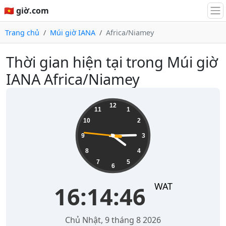
🇻🇳 giờ.com
Trang chủ
Múi giờ IANA
Africa/Niamey
Thời gian hiện tại trong Múi giờ
IANA Africa/Niamey
16:14:46
12
11
1
10
2
9
3
8
4
7
5
6
WAT
16:14:46
Chủ Nhật, 9 tháng 8 2026