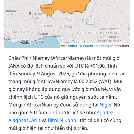
Leaflet
|
©
OpenStreetMap
contributors
Châu Phi / Niamey (Africa/Niamey) là một múi giờ
IANA có độ lệch chuẩn so với UTC là +01:00. Tính
đến Sunday, 9 August 2026, giờ địa phương hiện tại
trong múi giờ Africa/Niamey là 00:23:52 (WAT). Múi
giờ này không áp dụng quy ước giờ mùa hè, vì vậy
chênh lệch UTC của nó giữ nguyên suốt cả năm.
Múi giờ Africa/Niamey được sử dụng tại
Niger
. Nó
bao gồm 9 thành phố được liệt kê như
Agadez
,
Alaghsas
,
Arlit
và
Birni N Konni
, tất cả đều có cùng
múi giờ hiện tại như hiển thị ở trên.