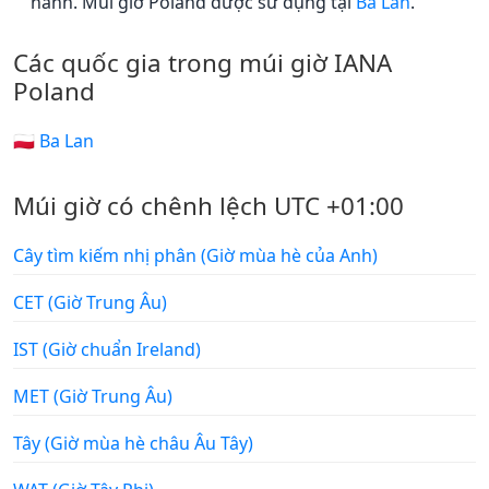
hành. Múi giờ Poland được sử dụng tại
Ba Lan
.
Các quốc gia trong múi giờ IANA
Poland
🇵🇱 Ba Lan
Múi giờ có chênh lệch UTC +01:00
Cây tìm kiếm nhị phân (Giờ mùa hè của Anh)
CET (Giờ Trung Âu)
IST (Giờ chuẩn Ireland)
MET (Giờ Trung Âu)
Tây (Giờ mùa hè châu Âu Tây)