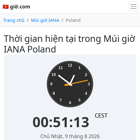
🇻🇳 giờ.com
Trang chủ
Múi giờ IANA
Poland
Thời gian hiện tại trong Múi giờ
IANA Poland
00:51:13
12
11
1
10
2
9
3
8
4
7
5
6
CEST
00:51:13
Chủ Nhật, 9 tháng 8 2026