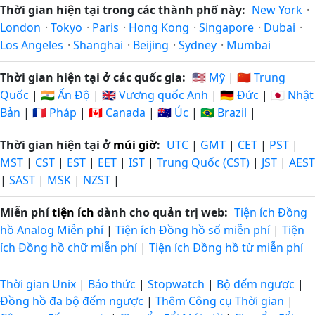
Thời gian hiện tại trong các thành phố này:
New York
·
London
·
Tokyo
·
Paris
·
Hong Kong
·
Singapore
·
Dubai
·
Los Angeles
·
Shanghai
·
Beijing
·
Sydney
·
Mumbai
Thời gian hiện tại ở các quốc gia:
🇺🇸 Mỹ
|
🇨🇳 Trung
Quốc
|
🇮🇳 Ấn Độ
|
🇬🇧 Vương quốc Anh
|
🇩🇪 Đức
|
🇯🇵 Nhật
Bản
|
🇫🇷 Pháp
|
🇨🇦 Canada
|
🇦🇺 Úc
|
🇧🇷 Brazil
|
Thời gian hiện tại ở
múi giờ
:
UTC
|
GMT
|
CET
|
PST
|
MST
|
CST
|
EST
|
EET
|
IST
|
Trung Quốc (CST)
|
JST
|
AEST
|
SAST
|
MSK
|
NZST
|
Miễn phí
tiện ích
dành cho quản trị web:
Tiện ích Đồng
hồ Analog Miễn phí
|
Tiện ích Đồng hồ số miễn phí
|
Tiện
ích Đồng hồ chữ miễn phí
|
Tiện ích Đồng hồ từ miễn phí
Thời gian Unix
|
Báo thức
|
Stopwatch
|
Bộ đếm ngược
|
Đồng hồ đa bộ đếm ngược
|
Thêm Công cụ Thời gian
|