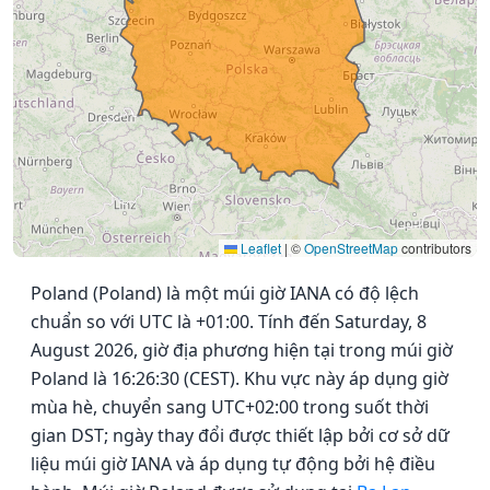
Leaflet
|
©
OpenStreetMap
contributors
Poland (Poland) là một múi giờ IANA có độ lệch
chuẩn so với UTC là +01:00. Tính đến Saturday, 8
August 2026, giờ địa phương hiện tại trong múi giờ
Poland là 16:26:30 (CEST). Khu vực này áp dụng giờ
mùa hè, chuyển sang UTC+02:00 trong suốt thời
gian DST; ngày thay đổi được thiết lập bởi cơ sở dữ
liệu múi giờ IANA và áp dụng tự động bởi hệ điều