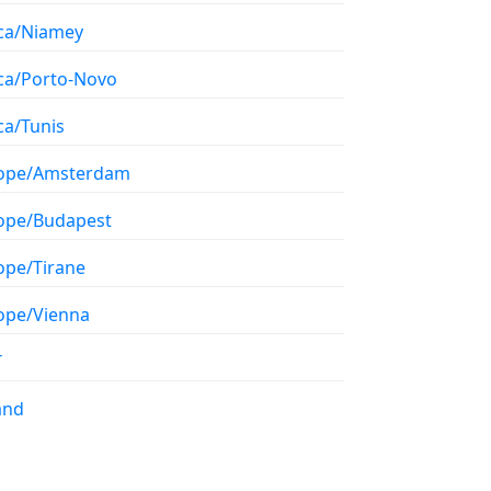
ica/Niamey
ica/Porto-Novo
ca/Tunis
ope/Amsterdam
ope/Budapest
ope/Tirane
ope/Vienna
T
and