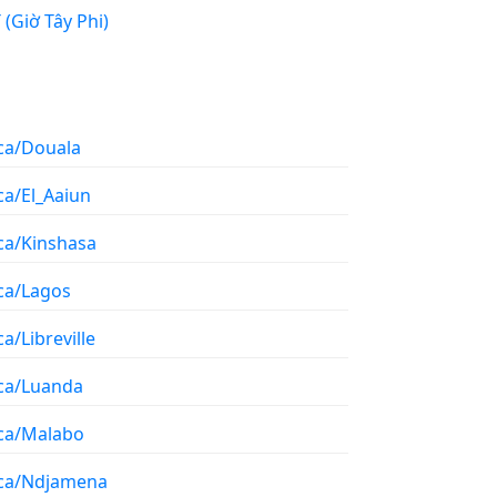
WAT (Giờ Tây Phi)
ica/Douala
ca/El_Aaiun
ica/Kinshasa
ica/Lagos
ca/Libreville
ica/Luanda
ica/Malabo
ica/Ndjamena