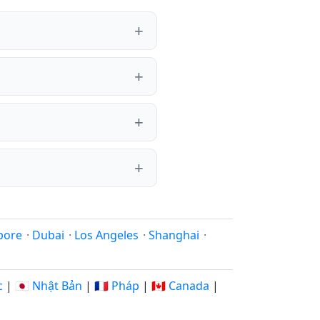
pore
·
Dubai
·
Los Angeles
·
Shanghai
·
c
|
🇯🇵 Nhật Bản
|
🇫🇷 Pháp
|
🇨🇦 Canada
|