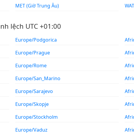
MET (Giờ Trung Âu)
ênh lệch UTC +01:00
Europe/Podgorica
Afr
Europe/Prague
Afri
Europe/Rome
Afr
Europe/San_Marino
Afr
Europe/Sarajevo
Afri
Europe/Skopje
Afr
Europe/Stockholm
Afr
Europe/Vaduz
Afr