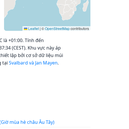
Leaflet
|
©
OpenStreetMap
contributors
C là +01:00. Tính đến
37:34 (CEST). Khu vực này áp
iết lập bởi cơ sở dữ liệu múi
 tại
Svalbard và Jan Mayen
.
Tây (Giờ mùa hè châu Âu Tây)