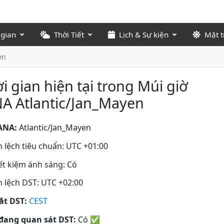
 gian
Thời Tiết
Lịch & Sự kiện
Mặt t
en
i gian hiện tại trong Múi giờ
A Atlantic/Jan_Mayen
ANA:
Atlantic/Jan_Mayen
 lệch tiêu chuẩn: UTC +01:00
iết kiệm ánh sáng: Có
 lệch DST: UTC +02:00
tắt DST:
CEST
đang quan sát DST:
Có
✅