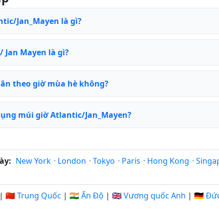
ntic/Jan_Mayen là gì?
/ Jan Mayen là gì?
uân theo giờ mùa hè không?
ụng múi giờ Atlantic/Jan_Mayen?
ày:
New York
·
London
·
Tokyo
·
Paris
·
Hong Kong
·
Singa
|
🇨🇳 Trung Quốc
|
🇮🇳 Ấn Độ
|
🇬🇧 Vương quốc Anh
|
🇩🇪 Đứ