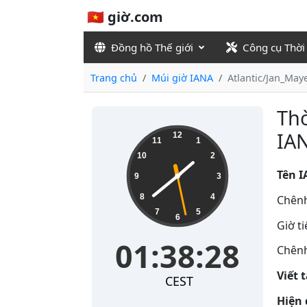
🇻🇳 giờ.com
Đồng hồ Thế giới
Công cụ Thời
Trang chủ
Múi giờ IANA
Atlantic/Jan_May
Thờ
01:38:28
IAN
12
11
1
10
2
Tên I
9
3
8
4
Chênh
7
5
6
Giờ t
01:38:28
Chênh
Viết 
CEST
Hiện 