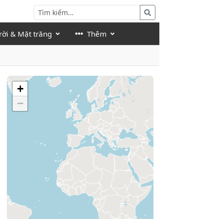
rời & Mặt trăng
Thêm
+
−