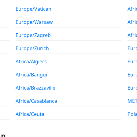
Europe/Vatican
Afr
Europe/Warsaw
Afr
Europe/Zagreb
Afri
Europe/Zurich
Eur
Africa/Algiers
Eur
Africa/Bangui
Eur
Africa/Brazzaville
Eur
Africa/Casablanca
ME
Africa/Ceuta
Pol
ặp