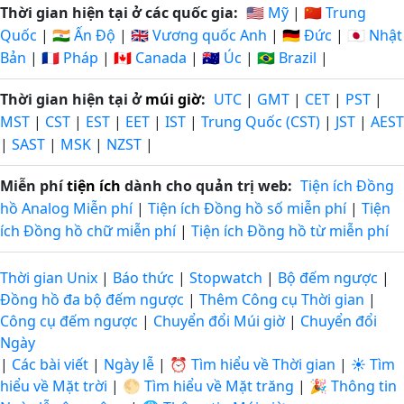
Thời gian hiện tại ở các quốc gia:
🇺🇸 Mỹ
|
🇨🇳 Trung
Quốc
|
🇮🇳 Ấn Độ
|
🇬🇧 Vương quốc Anh
|
🇩🇪 Đức
|
🇯🇵 Nhật
Bản
|
🇫🇷 Pháp
|
🇨🇦 Canada
|
🇦🇺 Úc
|
🇧🇷 Brazil
|
Thời gian hiện tại ở
múi giờ
:
UTC
|
GMT
|
CET
|
PST
|
MST
|
CST
|
EST
|
EET
|
IST
|
Trung Quốc (CST)
|
JST
|
AEST
|
SAST
|
MSK
|
NZST
|
Miễn phí
tiện ích
dành cho quản trị web:
Tiện ích Đồng
hồ Analog Miễn phí
|
Tiện ích Đồng hồ số miễn phí
|
Tiện
ích Đồng hồ chữ miễn phí
|
Tiện ích Đồng hồ từ miễn phí
Thời gian Unix
|
Báo thức
|
Stopwatch
|
Bộ đếm ngược
|
Đồng hồ đa bộ đếm ngược
|
Thêm Công cụ Thời gian
|
Công cụ đếm ngược
|
Chuyển đổi Múi giờ
|
Chuyển đổi
Ngày
|
Các bài viết
|
Ngày lễ
|
⏰ Tìm hiểu về Thời gian
|
☀️ Tìm
hiểu về Mặt trời
|
🌕 Tìm hiểu về Mặt trăng
|
🎉 Thông tin