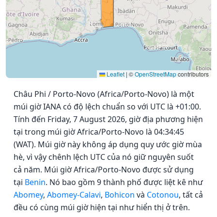
Leaflet
|
©
OpenStreetMap
contributors
Châu Phi / Porto-Novo (Africa/Porto-Novo) là một
múi giờ IANA có độ lệch chuẩn so với UTC là +01:00.
Tính đến Friday, 7 August 2026, giờ địa phương hiện
tại trong múi giờ Africa/Porto-Novo là 04:34:45
(WAT). Múi giờ này không áp dụng quy ước giờ mùa
hè, vì vậy chênh lệch UTC của nó giữ nguyên suốt
cả năm. Múi giờ Africa/Porto-Novo được sử dụng
tại
Benin
. Nó bao gồm 9 thành phố được liệt kê như
Abomey
,
Abomey-Calavi
,
Bohicon
và
Cotonou
, tất cả
đều có cùng múi giờ hiện tại như hiển thị ở trên.