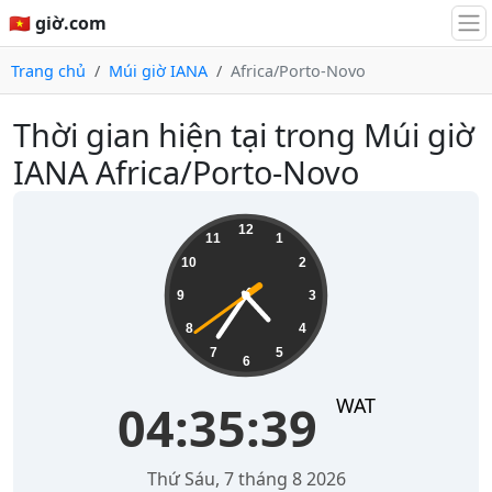
🇻🇳 giờ.com
Trang chủ
Múi giờ IANA
Africa/Porto-Novo
Thời gian hiện tại trong Múi giờ
IANA Africa/Porto-Novo
04:35:39
12
11
1
10
2
9
3
8
4
7
5
6
WAT
04:35:39
Thứ Sáu, 7 tháng 8 2026