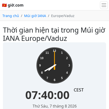
🇻🇳 giờ.com
Trang chủ
Múi giờ IANA
Europe/Vaduz
Thời gian hiện tại trong Múi giờ
IANA Europe/Vaduz
07:40:00
12
11
1
10
2
9
3
8
4
7
5
6
CEST
07:40:00
Thứ Sáu, 7 tháng 8 2026