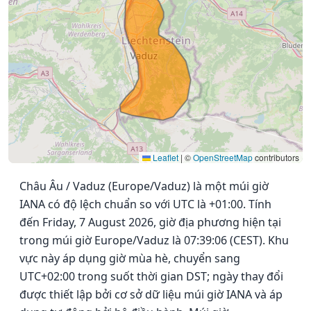
Leaflet
|
©
OpenStreetMap
contributors
Châu Âu / Vaduz (Europe/Vaduz) là một múi giờ
IANA có độ lệch chuẩn so với UTC là +01:00. Tính
đến Friday, 7 August 2026, giờ địa phương hiện tại
trong múi giờ Europe/Vaduz là 07:39:06 (CEST). Khu
vực này áp dụng giờ mùa hè, chuyển sang
UTC+02:00 trong suốt thời gian DST; ngày thay đổi
được thiết lập bởi cơ sở dữ liệu múi giờ IANA và áp