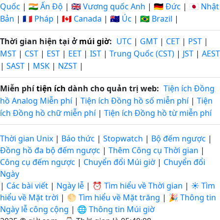
Quốc
|
🇮🇳 Ấn Độ
|
🇬🇧 Vương quốc Anh
|
🇩🇪 Đức
|
🇯🇵 Nhật
Bản
|
🇫🇷 Pháp
|
🇨🇦 Canada
|
🇦🇺 Úc
|
🇧🇷 Brazil
|
Thời gian hiện tại ở
múi giờ
:
UTC
|
GMT
|
CET
|
PST
|
MST
|
CST
|
EST
|
EET
|
IST
|
Trung Quốc (CST)
|
JST
|
AEST
|
SAST
|
MSK
|
NZST
|
Miễn phí
tiện ích
dành cho quản trị web:
Tiện ích Đồng
hồ Analog Miễn phí
|
Tiện ích Đồng hồ số miễn phí
|
Tiện
ích Đồng hồ chữ miễn phí
|
Tiện ích Đồng hồ từ miễn phí
Thời gian Unix
|
Báo thức
|
Stopwatch
|
Bộ đếm ngược
|
Đồng hồ đa bộ đếm ngược
|
Thêm Công cụ Thời gian
|
Công cụ đếm ngược
|
Chuyển đổi Múi giờ
|
Chuyển đổi
Ngày
|
Các bài viết
|
Ngày lễ
|
⏰ Tìm hiểu về Thời gian
|
☀️ Tìm
hiểu về Mặt trời
|
🌕 Tìm hiểu về Mặt trăng
|
🎉 Thông tin
Ngày lễ công cộng
|
🌐 Thông tin Múi giờ