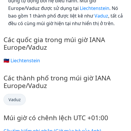
dụng tự động bởi hệ điều hành. Múi giờ
Europe/Vaduz được sử dụng tại
Liechtenstein
. Nó
bao gồm 1 thành phố được liệt kê như
Vaduz
, tất cả
đều có cùng múi giờ hiện tại như hiển thị ở trên.
Các quốc gia trong múi giờ IANA
Europe/Vaduz
🇱🇮 Liechtenstein
Các thành phố trong múi giờ IANA
Europe/Vaduz
Vaduz
Múi giờ có chênh lệch UTC +01:00
Cây tìm kiếm nhị phân (Giờ mùa hè của Anh)