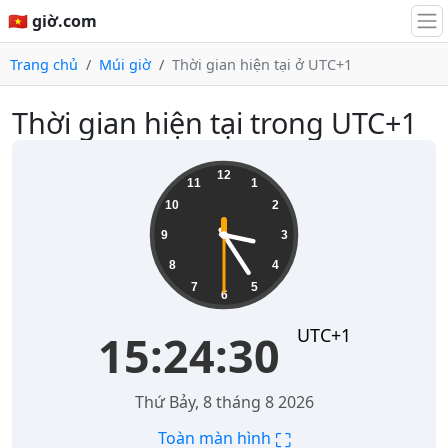
🇻🇳 giờ.com
Trang chủ
Múi giờ
Thời gian hiện tại ở UTC+1
Thời gian hiện tại trong UTC+1
15:24:31
12
11
1
10
2
9
3
8
4
7
5
6
UTC+1
15:24:31
Thứ Bảy, 8 tháng 8 2026
⛶
Toàn màn hình