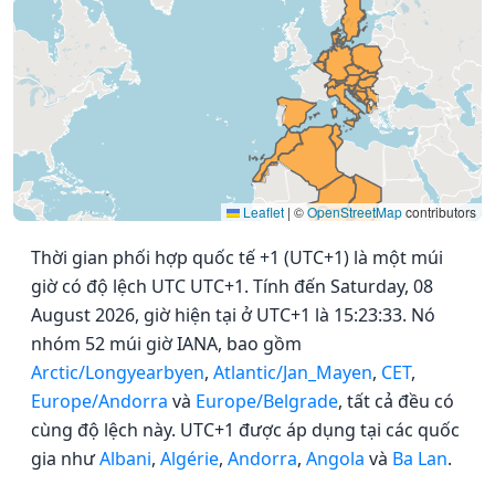
Leaflet
|
©
OpenStreetMap
contributors
Thời gian phối hợp quốc tế +1 (UTC+1) là một múi
giờ có độ lệch UTC UTC+1. Tính đến Saturday, 08
August 2026, giờ hiện tại ở UTC+1 là 15:23:33. Nó
nhóm 52 múi giờ IANA, bao gồm
Arctic/Longyearbyen
,
Atlantic/Jan_Mayen
,
CET
,
Europe/Andorra
và
Europe/Belgrade
, tất cả đều có
cùng độ lệch này. UTC+1 được áp dụng tại các quốc
gia như
Albani
,
Algérie
,
Andorra
,
Angola
và
Ba Lan
.