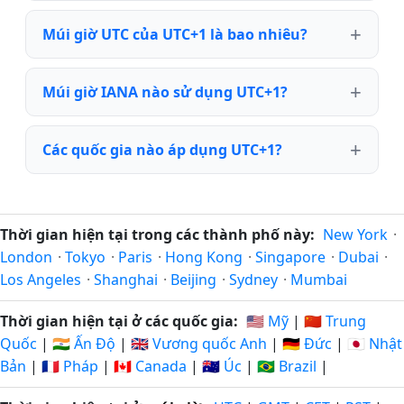
Múi giờ UTC của UTC+1 là bao nhiêu?
Múi giờ IANA nào sử dụng UTC+1?
Các quốc gia nào áp dụng UTC+1?
Thời gian hiện tại trong các thành phố này:
New York
·
London
·
Tokyo
·
Paris
·
Hong Kong
·
Singapore
·
Dubai
·
Los Angeles
·
Shanghai
·
Beijing
·
Sydney
·
Mumbai
Thời gian hiện tại ở các quốc gia:
🇺🇸 Mỹ
|
🇨🇳 Trung
Quốc
|
🇮🇳 Ấn Độ
|
🇬🇧 Vương quốc Anh
|
🇩🇪 Đức
|
🇯🇵 Nhật
Bản
|
🇫🇷 Pháp
|
🇨🇦 Canada
|
🇦🇺 Úc
|
🇧🇷 Brazil
|