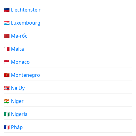
🇱🇮 Liechtenstein
🇱🇺 Luxembourg
🇲🇦 Ma-rốc
🇲🇹 Malta
🇲🇨 Monaco
🇲🇪 Montenegro
🇳🇴 Na Uy
🇳🇪 Niger
🇳🇬 Nigeria
🇫🇷 Pháp