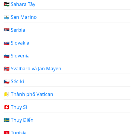
🇪🇭 Sahara Tây
🇸🇲 San Marino
🇷🇸 Serbia
🇸🇰 Slovakia
🇸🇮 Slovenia
🇸🇯 Svalbard và Jan Mayen
🇨🇿 Séc-ki
🇻🇦 Thành phố Vatican
🇨🇭 Thụy Sĩ
🇸🇪 Thụy Điển
🇹🇳 Tunisia