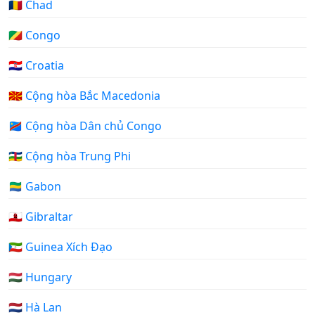
🇹🇩 Chad
🇨🇬 Congo
🇭🇷 Croatia
🇲🇰 Cộng hòa Bắc Macedonia
🇨🇩 Cộng hòa Dân chủ Congo
🇨🇫 Cộng hòa Trung Phi
🇬🇦 Gabon
🇬🇮 Gibraltar
🇬🇶 Guinea Xích Đạo
🇭🇺 Hungary
🇳🇱 Hà Lan