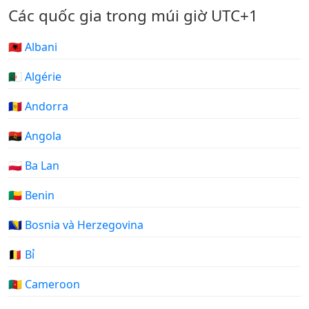
Các quốc gia trong múi giờ UTC+1
🇦🇱 Albani
🇩🇿 Algérie
🇦🇩 Andorra
🇦🇴 Angola
🇵🇱 Ba Lan
🇧🇯 Benin
🇧🇦 Bosnia và Herzegovina
🇧🇪 Bỉ
🇨🇲 Cameroon