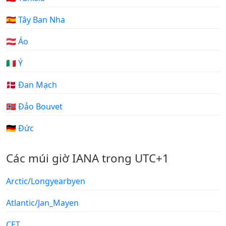
🇪🇸 Tây Ban Nha
🇦🇹 Áo
🇮🇹 Ý
🇩🇰 Đan Mạch
🇧🇻 Đảo Bouvet
🇩🇪 Đức
Các múi giờ IANA trong UTC+1
Arctic/Longyearbyen
Atlantic/Jan_Mayen
CET